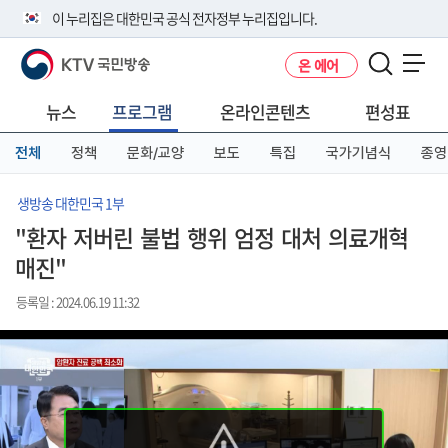
본
메
전
이 누리집은 대한민국 공식 전자정부 누리집입니다.
문
뉴
체
바
바
메
KTV 국민방송
온 에어
로
로
뉴
공식 누리집 주소 확인하기
메뉴 열기
가
가
바
go.kr 주소를 사용하는 누리집은 대한민국 정부기관이 관리하는 누리집입
기
기
로
뉴스
프로그램
온라인콘텐츠
편성표
니다.
가
이밖에 or.kr 또는 .kr등 다른 도메인 주소를 사용하고 있다면 아래 URL에
기
전체
정책
문화/교양
보도
특집
국가기념식
종영
서 도메인 주소를 확인해 보세요
운영중인 공식 누리집보기
생방송 대한민국 1부
"환자 저버린 불법 행위 엄정 대처 의료개혁
매진"
등록일 : 2024.06.19 11:32