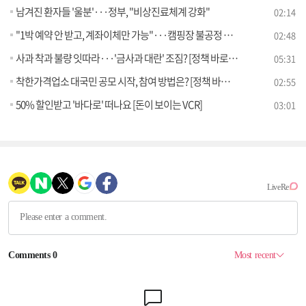
남겨진 환자들 '울분'···정부, "비상진료체계 강화"
02:14
"1박 예약 안 받고, 계좌이체만 가능"···캠핑장 불공정 약관 조사
02:48
사과 착과 불량 잇따라···'금사과 대란' 조짐? [정책 바로보기]
05:31
착한가격업소 대국민 공모 시작, 참여 방법은? [정책 바로보기]
02:55
50% 할인받고 '바다로' 떠나요 [돈이 보이는 VCR]
03:01