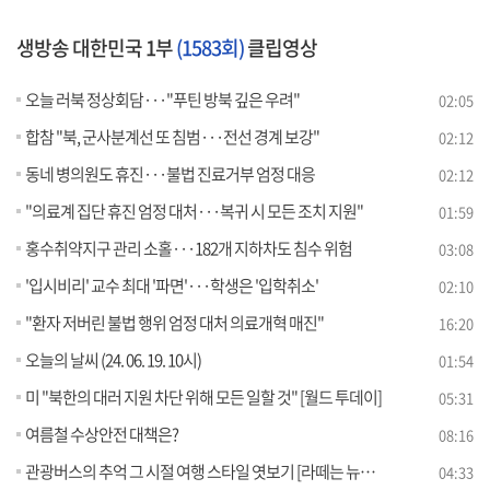
생방송 대한민국 1부
(1583회)
클립영상
오늘 러북 정상회담···"푸틴 방북 깊은 우려"
02:05
합참 "북, 군사분계선 또 침범···전선 경계 보강"
02:12
동네 병의원도 휴진···불법 진료거부 엄정 대응
02:12
"의료계 집단 휴진 엄정 대처···복귀 시 모든 조치 지원"
01:59
홍수취약지구 관리 소홀···182개 지하차도 침수 위험
03:08
'입시비리' 교수 최대 '파면'···학생은 '입학취소'
02:10
"환자 저버린 불법 행위 엄정 대처 의료개혁 매진"
16:20
오늘의 날씨 (24. 06. 19. 10시)
01:54
미 "북한의 대러 지원 차단 위해 모든 일할 것" [월드 투데이]
05:31
여름철 수상안전 대책은?
08:16
관광버스의 추억 그 시절 여행 스타일 엿보기 [라떼는 뉴우스]
04:33