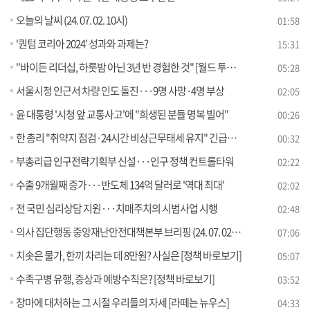
오늘의 날씨 (24. 07. 02. 10시)
01:58
'퀀텀 코리아 2024' 성과와 과제는?
15:31
"바이든 리더십, 하룻밤 아닌 3년 반 경험한 것" [월드 투데이]
05:28
서울시청 인근서 차량 인도 돌진···9명 사망·4명 부상
02:05
윤 대통령 '시청 앞 교통사고'에 "희생된 분들 명복 빌어"
00:26
한 총리 "취약지 점검·24시간 비상근무태세 유지" 긴급지시
00:32
부총리급 인구전략기획부 신설···인구 정책 컨트롤타워
02:22
수출 9개월째 증가···반도체 134억 달러로 '역대 최대'
02:02
전 국민 심리상담 지원···치매주치의 시범사업 시행
02:48
의사 집단행동 중앙재난안전대책본부 브리핑 (24. 07. 02. 10시)
07:06
치솟은 물가, 한끼 차리는 데 8만원? 사실은 [정책 바로보기]
05:07
수족구병 유행, 증상과 예방수칙은? [정책 바로보기]
03:52
장마에 대처하는 그 시절 우리들의 자세 [라떼는 뉴우스]
04:33