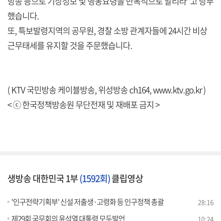
방송 등으로 기상정보 및 행동요령을 반복적으로 알리라"고 당부
했습니다.
또, 특보발령지역의 공무원, 경찰 소방 관계자들에 24시간 비상
근무태세를 유지할 것을 주문했습니다.
( KTV 국민방송 케이블방송, 위성방송 ch164,
www.ktv.go.kr
)
< ⓒ 한국정책방송원 무단전재 및 재배포 금지 >
생방송 대한민국 1부
(1592회)
클립영상
'인구전략기획부' 신설 저출생·고령화 등 인구정책 총괄
28:16
제29회 국무회의 윤석열 대통령 모두발언
10:24