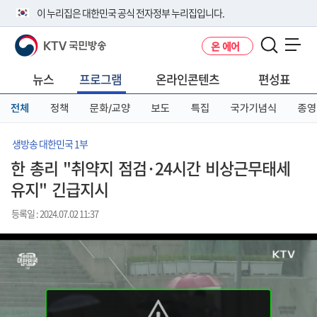
본
메
전
이 누리집은 대한민국 공식 전자정부 누리집입니다.
문
뉴
체
바
바
메
KTV 국민방송
온 에어
로
로
뉴
공식 누리집 주소 확인하기
메뉴 열기
가
가
바
go.kr 주소를 사용하는 누리집은 대한민국 정부기관이 관리하는 누리집입
기
기
로
뉴스
프로그램
온라인콘텐츠
편성표
니다.
가
이밖에 or.kr 또는 .kr등 다른 도메인 주소를 사용하고 있다면 아래 URL에
기
전체
정책
문화/교양
보도
특집
국가기념식
종영
서 도메인 주소를 확인해 보세요
운영중인 공식 누리집보기
생방송 대한민국 1부
한 총리 "취약지 점검·24시간 비상근무태세
유지" 긴급지시
등록일 : 2024.07.02 11:37