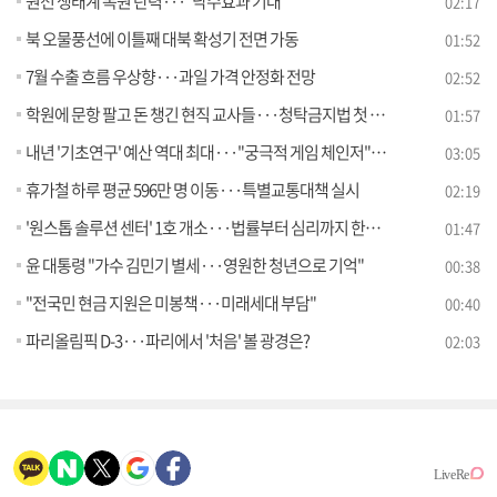
원전 생태계 복원 탄력···"낙수효과 기대"
02:17
북 오물풍선에 이틀째 대북 확성기 전면 가동
01:52
7월 수출 흐름 우상향···과일 가격 안정화 전망
02:52
학원에 문항 팔고 돈 챙긴 현직 교사들···청탁금지법 첫 적용
01:57
내년 '기초연구' 예산 역대 최대···"궁극적 게임 체인저" [정책현장+]
03:05
휴가철 하루 평균 596만 명 이동···특별교통대책 실시
02:19
'원스톱 솔루션 센터' 1호 개소···법률부터 심리까지 한번에
01:47
윤 대통령 "가수 김민기 별세···영원한 청년으로 기억"
00:38
"전국민 현금 지원은 미봉책···미래세대 부담"
00:40
파리올림픽 D-3···파리에서 '처음' 볼 광경은?
02:03