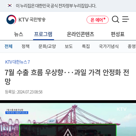
본
메
전
이 누리집은 대한민국 공식 전자정부 누리집입니다.
문
뉴
체
바
바
메
KTV 국민방송
온 에어
로
로
뉴
공식 누리집 주소 확인하기
메뉴 열기
가
가
바
go.kr 주소를 사용하는 누리집은 대한민국 정부기관이 관리하는 누리집입
기
기
로
뉴스
프로그램
온라인콘텐츠
편성표
니다.
가
이밖에 or.kr 또는 .kr등 다른 도메인 주소를 사용하고 있다면 아래 URL에
기
전체
정책
문화/교양
보도
특집
국가기념식
종영
서 도메인 주소를 확인해 보세요
운영중인 공식 누리집보기
KTV 대한뉴스 7
7월 수출 흐름 우상향···과일 가격 안정화 전
망
등록일 : 2024.07.23 08:58