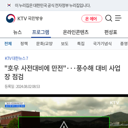
본
메
전
이 누리집은 대한민국 공식 전자정부 누리집입니다.
문
뉴
체
바
바
메
KTV 국민방송
온 에어
로
로
뉴
공식 누리집 주소 확인하기
메뉴 열기
가
가
바
go.kr 주소를 사용하는 누리집은 대한민국 정부기관이 관리하는 누리집입
기
기
로
뉴스
프로그램
온라인콘텐츠
편성표
니다.
가
이밖에 or.kr 또는 .kr등 다른 도메인 주소를 사용하고 있다면 아래 URL에
기
전체
정책
문화/교양
보도
특집
국가기념식
종영
서 도메인 주소를 확인해 보세요
운영중인 공식 누리집보기
KTV 대한뉴스 7
"호우 사전대비에 만전"···풍수해 대비 사업
장 점검
등록일 : 2024.08.02 08:53