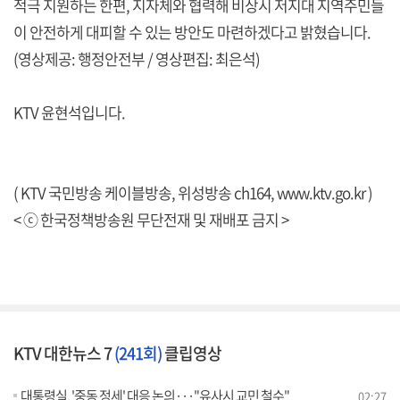
적극 지원하는 한편, 지자체와 협력해 비상시 저지대 지역주민들
이 안전하게 대피할 수 있는 방안도 마련하겠다고 밝혔습니다.
(영상제공: 행정안전부 / 영상편집: 최은석)
KTV 윤현석입니다.
( KTV 국민방송 케이블방송, 위성방송 ch164,
www.ktv.go.kr
)
< ⓒ 한국정책방송원 무단전재 및 재배포 금지 >
KTV 대한뉴스 7
(241회)
클립영상
대통령실, '중동 정세' 대응 논의···"유사시 교민 철수"
02:27