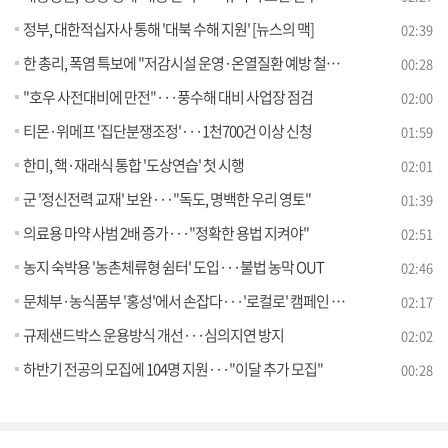
정부, 대한적십자사 통해 '대북 수해 지원' [뉴스의 맥]
02:39
한 총리, 폭염 특보에 "저감시설 운영·온열질환 예방 철저히"
00:28
"호우 사전대비에 만전"···풍수해 대비 사업장 점검
02:00
티몬·위메프 '집단분쟁조정'···1천700건 이상 신청
01:59
한미, 핵·재래식 통합 '도상연습' 첫 시행
02:01
군 '정신전력 교재' 보완···"독도, 명백한 우리 영토"
01:39
의료용 마약 사범 2배 증가···"정확한 용법 지켜야"
02:51
농지 숙박용 '농촌체류형 쉼터' 도입···불법 농막 OUT
02:46
문체부·농식품부 '홍성'에서 손잡다···'로컬로' 캠페인 동행
02:17
규제샌드박스 운용방식 개선···심의지연 방지
02:02
하반기 전공의 모집에 104명 지원···"이달 추가 모집"
00:28