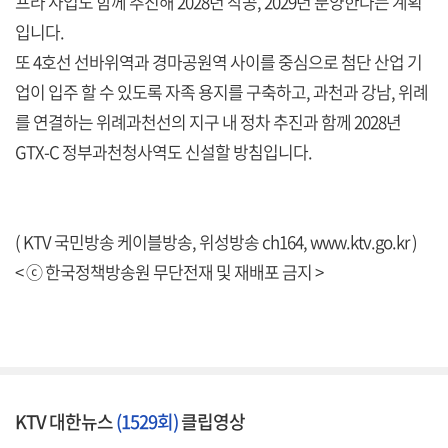
프라 사업도 함께 추진해 2028년 착공, 2029년 분양한다는 계획
입니다.
또 4호선 선바위역과 경마공원역 사이를 중심으로 첨단 산업 기
업이 입주 할 수 있도록 자족 용지를 구축하고, 과천과 강남, 위례
를 연결하는 위례과천선의 지구 내 정차 추진과 함께 2028년
GTX-C 정부과천청사역도 신설할 방침입니다.
( KTV 국민방송 케이블방송, 위성방송 ch164,
www.ktv.go.kr
)
< ⓒ 한국정책방송원 무단전재 및 재배포 금지 >
KTV 대한뉴스
(1529회)
클립영상