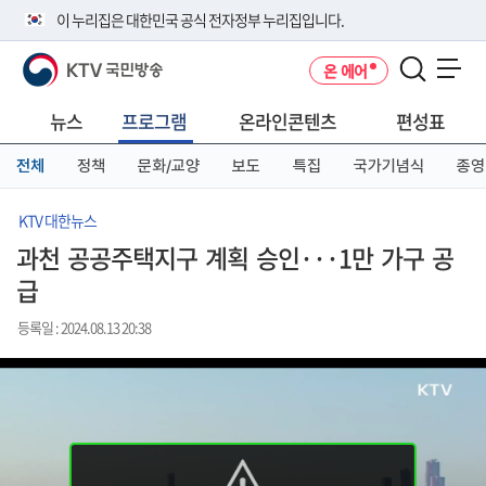
본
메
전
이 누리집은 대한민국 공식 전자정부 누리집입니다.
문
뉴
체
바
바
메
KTV 국민방송
온 에어
로
로
뉴
공식 누리집 주소 확인하기
메뉴 열기
가
가
바
go.kr 주소를 사용하는 누리집은 대한민국 정부기관이 관리하는 누리집입
기
기
로
뉴스
프로그램
온라인콘텐츠
편성표
니다.
가
이밖에 or.kr 또는 .kr등 다른 도메인 주소를 사용하고 있다면 아래 URL에
기
전체
정책
문화/교양
보도
특집
국가기념식
종영
서 도메인 주소를 확인해 보세요
운영중인 공식 누리집보기
KTV 대한뉴스
과천 공공주택지구 계획 승인···1만 가구 공
급
등록일 : 2024.08.13 20:38