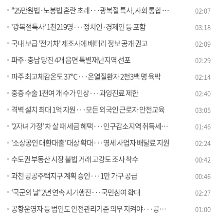
"25만원법·노봉법 혼란 초래···광복절 특사, 사회 통합 계기"
02:07
'광복절특사' 1천219명···정치인·경제인 등 포함
03:18
국내 보급 '전기차' 제조사에 배터리 정보 공개 권고
02:09
파주·충남 당진 4개 읍면 특별재난지역 선포
02:29
파주 최고체감온도 37℃···온열질환자 2천3백 명 육박
02:14
중증 수술 1천여 개 수가 인상···과잉진료 제한
02:40
격벽 설치 최대 1억 지원···모든 외국인 근로자 안전교육
03:05
'2자녀 가정' 차 살 때 세금 혜택···인구감소지역 취득세도 감면
01:46
'소상공인 대환대출' 대상 확대···영세 사업자 배달료 지원
02:24
수도권 부동산 시장 불법 거래 고강도 조사 착수
00:42
과천 공공주택지구 계획 승인···1만 가구 공급
00:46
'국군의 날' 2년 연속 시가행진···국민참여 확대
02:27
공항운영자 등 법인도 안전관리기준 의무 지켜야···공항 주변 불법 드론 퇴치도 강화
01:00