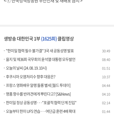
< ⓒ 한국정책방송원 무단전재 및 재배포 금지 >
생방송 대한민국 1부
(1625회)
클립영상
"한미일 협력 필수 불가결" 3국 새 공동성명 발표
30:49
을지 및 제36회 국무회의 윤석열 대통령 모두발언
08:40
오늘의 날씨 (24. 08. 19. 10시)
01:51
후쿠시마 오염처리수 향후 대응은?
10:37
프랑스 영화배우 알랭 들롱 별세 [월드 투데이]
04:44
명품 향수를 반려견에게 뿌린다고? [S&News]
04:10
한미일 정상 공동성명···"포괄적 협력 단계 진입"
02:14
오늘부터 한미 UFS 연습···여단급 훈련 4배 확대
01:44