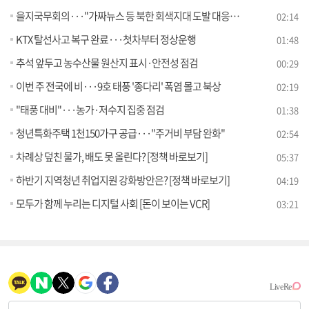
을지국무회의···"가짜뉴스 등 북한 회색지대 도발 대응 강화"
02:14
KTX 탈선사고 복구 완료···첫차부터 정상운행
01:48
추석 앞두고 농수산물 원산지 표시·안전성 점검
00:29
이번 주 전국에 비···9호 태풍 '종다리' 폭염 몰고 북상
02:19
"태풍 대비"···농가·저수지 집중 점검
01:38
청년특화주택 1천150가구 공급···"주거비 부담 완화"
02:54
차례상 덮친 물가, 배도 못 올린다? [정책 바로보기]
05:37
하반기 지역청년 취업지원 강화방안은? [정책 바로보기]
04:19
모두가 함께 누리는 디지털 사회 [돈이 보이는 VCR]
03:21