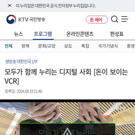
본
메
전
이 누리집은 대한민국 공식 전자정부 누리집입니다.
문
뉴
체
바
바
메
KTV 국민방송
온 에어
로
로
뉴
공식 누리집 주소 확인하기
메뉴 열기
가
가
바
go.kr 주소를 사용하는 누리집은 대한민국 정부기관이 관리하는 누리집입
기
기
로
뉴스
프로그램
온라인콘텐츠
편성표
니다.
가
이밖에 or.kr 또는 .kr등 다른 도메인 주소를 사용하고 있다면 아래 URL에
기
전체
정책
문화/교양
보도
특집
국가기념식
종영
서 도메인 주소를 확인해 보세요
운영중인 공식 누리집보기
생방송 대한민국 1부
모두가 함께 누리는 디지털 사회 [돈이 보이는
VCR]
등록일 : 2024.08.19 11:40