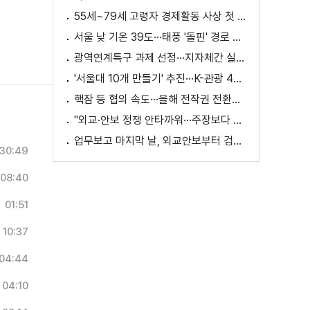
55세~79세 고령자 경제활동 사상 첫 1천만 명 돌파
서울 낮 기온 39도···태풍 '돌핀' 경로 변수
광역연계특구 과제 선정···지자체간 실증 협력 확대
'서울대 10개 만들기' 추진···K-관광 4천만 시대 준비
핵잠 등 협의 속도···올해 전작권 전환시기 결정 추진
"외교·안보 정쟁 안타까워···주장보다 실천 중요"
업무보고 마지막 날, 외교안보부터 검경까지
30:49
08:40
01:51
10:37
04:44
04:10