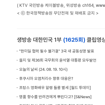
( KTV 국민방송 케이블방송, 위성방송 ch164,
www.
< ⓒ 한국정책방송원 무단전재 및 재배포 금지 >
생방송 대한민국 1부
(1625회)
클립영
"한미일 협력 필수 불가결" 3국 새 공동성명 발표
을지 및 제36회 국무회의 윤석열 대통령 모두발언
오늘의 날씨 (24. 08. 19. 10시)
후쿠시마 오염처리수 향후 대응은?
프랑스 영화배우 알랭 들롱 별세 [월드 투데이]
명품 향수를 반려견에게 뿌린다고? [S&News]