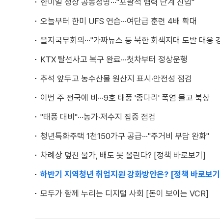
한미일 정상 공동성명···"포괄적 협력 단계 진입"
오늘부터 한미 UFS 연습···여단급 훈련 4배 확대
을지국무회의···"가짜뉴스 등 북한 회색지대 도발 대응 
KTX 탈선사고 복구 완료···첫차부터 정상운행
추석 앞두고 농수산물 원산지 표시·안전성 점검
이번 주 전국에 비···9호 태풍 '종다리' 폭염 몰고 북상
"태풍 대비"···농가·저수지 집중 점검
청년특화주택 1천150가구 공급···"주거비 부담 완화"
차례상 덮친 물가, 배도 못 올린다? [정책 바로보기]
하반기 지역청년 취업지원 강화방안은? [정책 바로보기
모두가 함께 누리는 디지털 사회 [돈이 보이는 VCR]