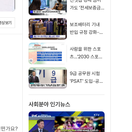
전셋집 경매 넘어
가도 '전세보증금'
먼저 돌려받는다
영상보기
보조배터리 기내
반입 규정 강화··
·'수량·보관 제한'
사람을 위한 스포
츠…'2030 스포츠
비전' 공개
9급 공무원 시험
'PSAT' 도입··공정
채용 위한 변화는?
사회분야 인기뉴스
어떤가요?