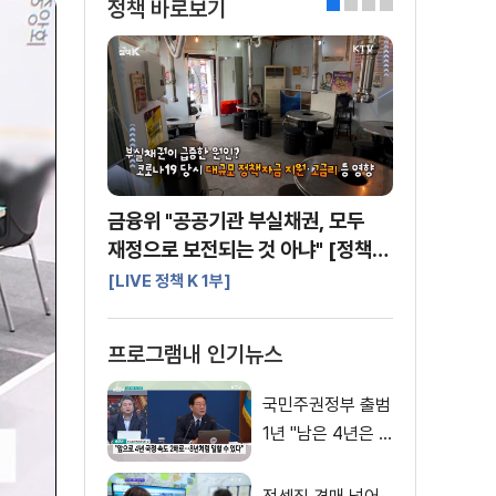
정책 바로보기
0
1
2
3
금융위 "공공기관 부실채권, 모두
재정으로 보전되는 것 아냐" [정책
바로보기]
[LIVE 정책 K 1부]
프로그램내 인기뉴스
국민주권정부 출범
1년 "남은 4년은 8
년처럼"