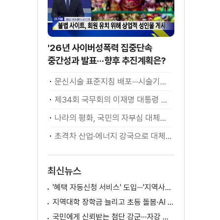
'26년 사이버성폭력 집중단속
중간성과 발표···향후 추진계획은?
문신시술 표준지침 배포···시술기구, 일회용 사용 후 폐기
제34회 국무회의 이재명 대통령 모두발언
나라의 평화, 국민의 자부심 대체불가 대한민국 이재명 대통령 모두말씀
초격차 산업·에너지 강국으로 대체불가 대한민국 이재명 대통령 모두말씀
최신뉴스
'혜택 자동신청 서비스' 도입···'지역사랑상품권' 발행 확대
지역대학 장학금 늘리고 초등 돌봄·AI 교육 확대
국민에게 신뢰받는 첨단 강군···자강 국방·미래 전력 강화