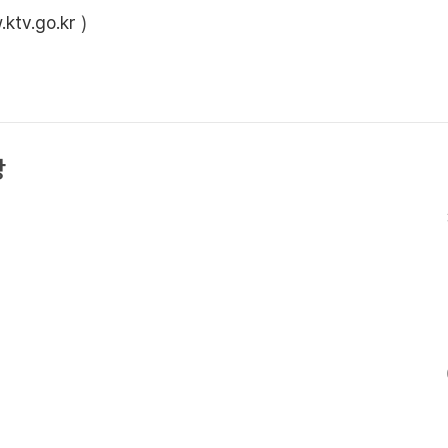
ktv.go.kr
)
상