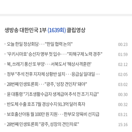
생방송 대한민국 1부
(1639회)
클립영상
오늘 한일 정상회담···"한일 협력 논의"
00:23
'우키시마호' 승선자 명부 첫 입수···"피해구제 노력 경주"
01:59
북, 쓰레기 풍선 또 부양···서북도서 '해상사격훈련'
02:12
정부 "추석 전후 지자체 상황반 설치···응급실 일대일 전담"
02:05
28번째 민생토론회···"광주, '성장 견인차' 돼야"
03:02
윤 대통령 "기초생활수급자 생계급여 추석 전 조기 지급"
00:30
반도체 수출 호조 7월 경상수지 91.3억 달러 흑자
00:32
보호출산아동 월 100만 원 지원···한부모 양육비 선지급
03:21
28번째 민생토론회 "광주, 성장의 견인차로"
15:16