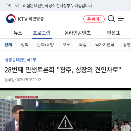
본
메
전
이 누리집은 대한민국 공식 전자정부 누리집입니다.
문
뉴
체
바
바
메
KTV 국민방송
온 에어
로
로
뉴
공식 누리집 주소 확인하기
메뉴 열기
가
가
바
go.kr 주소를 사용하는 누리집은 대한민국 정부기관이 관리하는 누리집입
기
기
로
뉴스
프로그램
온라인콘텐츠
편성표
니다.
가
이밖에 or.kr 또는 .kr등 다른 도메인 주소를 사용하고 있다면 아래 URL에
기
전체
정책
문화/교양
보도
특집
국가기념식
종영
서 도메인 주소를 확인해 보세요
운영중인 공식 누리집보기
생방송 대한민국 1부
28번째 민생토론회 "광주, 성장의 견인차로"
등록일 : 2024.09.06 10:12