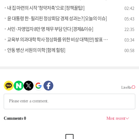
내 집 마련의 시작 '청약저축'으로 [정책꿀팁!]
02:42
윤 대통령 한·필리핀 정상회담 경제 성과는? [오늘의 이슈]
05:43
서민·자영업자 8만 명 채무 부담 던다 [경제&이슈]
22:35
교육부 의과대학 학사 정상화를 위한 비상 대책(안) 발표 (10.06) [브리핑 인사이트]
03:34
안동 병산 서원의 미학 [함께 힐링]
00:58