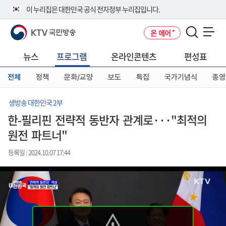
본
메
전
이 누리집은 대한민국 공식 전자정부 누리집입니다.
문
뉴
체
바
바
메
KTV 국민방송
온 에어
로
로
뉴
공식 누리집 주소 확인하기
메뉴 열기
가
가
바
go.kr 주소를 사용하는 누리집은 대한민국 정부기관이 관리하는 누리집입
기
기
로
뉴스
프로그램
온라인콘텐츠
편성표
니다.
가
이밖에 or.kr 또는 .kr등 다른 도메인 주소를 사용하고 있다면 아래 URL에
기
전체
정책
문화/교양
보도
특집
국가기념식
종영
서 도메인 주소를 확인해 보세요
운영중인 공식 누리집보기
생방송 대한민국 2부
한-필리핀 전략적 동반자 관계로···"최적의
원전 파트너"
등록일 : 2024.10.07 17:44