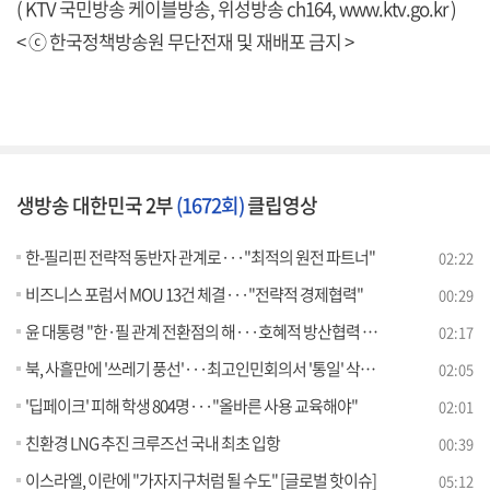
( KTV 국민방송 케이블방송, 위성방송 ch164,
www.ktv.go.kr
)
< ⓒ 한국정책방송원 무단전재 및 재배포 금지 >
생방송 대한민국 2부
(1672회)
클립영상
한-필리핀 전략적 동반자 관계로···"최적의 원전 파트너"
02:22
비즈니스 포럼서 MOU 13건 체결···"전략적 경제협력"
00:29
윤 대통령 "한·필 관계 전환점의 해···호혜적 방산협력 추진"
02:17
북, 사흘만에 '쓰레기 풍선'···최고인민회의서 '통일' 삭제할 듯
02:05
'딥페이크' 피해 학생 804명···"올바른 사용 교육해야"
02:01
친환경 LNG 추진 크루즈선 국내 최초 입항
00:39
이스라엘, 이란에 "가자지구처럼 될 수도" [글로벌 핫이슈]
05:12