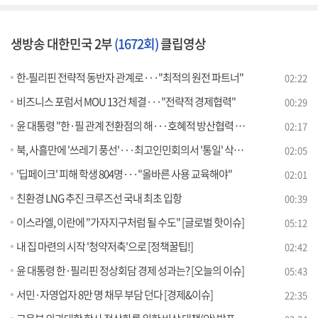
생방송 대한민국 2부
(1672회)
클립영상
한-필리핀 전략적 동반자 관계로···"최적의 원전 파트너"
02:22
비즈니스 포럼서 MOU 13건 체결···"전략적 경제협력"
00:29
윤 대통령 "한·필 관계 전환점의 해···호혜적 방산협력 추진"
02:17
북, 사흘만에 '쓰레기 풍선'···최고인민회의서 '통일' 삭제할 듯
02:05
'딥페이크' 피해 학생 804명···"올바른 사용 교육해야"
02:01
친환경 LNG 추진 크루즈선 국내 최초 입항
00:39
이스라엘, 이란에 "가자지구처럼 될 수도" [글로벌 핫이슈]
05:12
내 집 마련의 시작 '청약저축'으로 [정책꿀팁!]
02:42
윤 대통령 한·필리핀 정상회담 경제 성과는? [오늘의 이슈]
05:43
서민·자영업자 8만 명 채무 부담 던다 [경제&이슈]
22:35