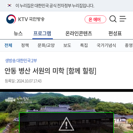
본
메
전
이 누리집은 대한민국 공식 전자정부 누리집입니다.
문
뉴
체
바
바
메
KTV 국민방송
온 에어
로
로
뉴
공식 누리집 주소 확인하기
메뉴 열기
가
가
바
go.kr 주소를 사용하는 누리집은 대한민국 정부기관이 관리하는 누리집입
기
기
로
뉴스
프로그램
온라인콘텐츠
편성표
니다.
가
이밖에 or.kr 또는 .kr등 다른 도메인 주소를 사용하고 있다면 아래 URL에
기
전체
정책
문화/교양
보도
특집
국가기념식
종영
서 도메인 주소를 확인해 보세요
운영중인 공식 누리집보기
생방송 대한민국 2부
안동 병산 서원의 미학 [함께 힐링]
등록일 : 2024.10.07 17:43