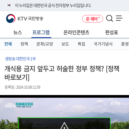
본
메
전
이 누리집은 대한민국 공식 전자정부 누리집입니다.
문
뉴
체
바
바
메
KTV 국민방송
온 에어
로
로
뉴
공식 누리집 주소 확인하기
메뉴 열기
가
가
바
go.kr 주소를 사용하는 누리집은 대한민국 정부기관이 관리하는 누리집입
기
기
로
뉴스
프로그램
온라인콘텐츠
편성표
니다.
가
이밖에 or.kr 또는 .kr등 다른 도메인 주소를 사용하고 있다면 아래 URL에
기
전체
정책
문화/교양
보도
특집
국가기념식
종영
서 도메인 주소를 확인해 보세요
운영중인 공식 누리집보기
생방송 대한민국 1부
개식용 금지 앞두고 허술한 정부 정책? [정책
바로보기]
등록일 : 2024.10.08 11:59