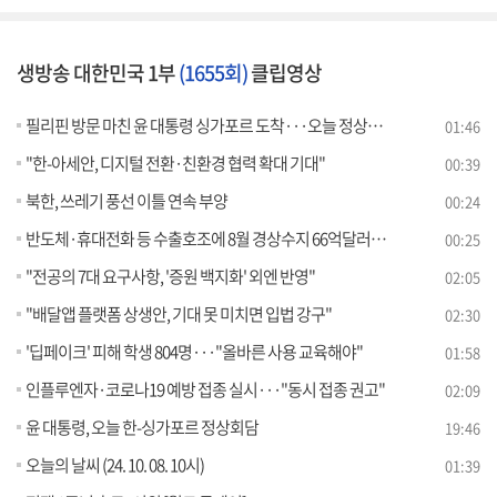
생방송 대한민국 1부
(1655회)
클립영상
필리핀 방문 마친 윤 대통령 싱가포르 도착···오늘 정상회담
01:46
"한-아세안, 디지털 전환·친환경 협력 확대 기대"
00:39
북한, 쓰레기 풍선 이틀 연속 부양
00:24
반도체·휴대전화 등 수출호조에 8월 경상수지 66억달러 흑자
00:25
"전공의 7대 요구사항, '증원 백지화' 외엔 반영"
02:05
"배달앱 플랫폼 상생안, 기대 못 미치면 입법 강구"
02:30
'딥페이크' 피해 학생 804명···"올바른 사용 교육해야"
01:58
인플루엔자·코로나19 예방 접종 실시···"동시 접종 권고"
02:09
윤 대통령, 오늘 한-싱가포르 정상회담
19:46
오늘의 날씨 (24. 10. 08. 10시)
01:39