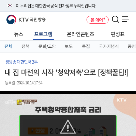
본
메
전
이 누리집은 대한민국 공식 전자정부 누리집입니다.
문
뉴
체
바
바
메
KTV 국민방송
온 에어
로
로
뉴
공식 누리집 주소 확인하기
메뉴 열기
가
가
바
go.kr 주소를 사용하는 누리집은 대한민국 정부기관이 관리하는 누리집입
기
기
로
뉴스
프로그램
온라인콘텐츠
편성표
니다.
가
이밖에 or.kr 또는 .kr등 다른 도메인 주소를 사용하고 있다면 아래 URL에
기
전체
정책
문화/교양
보도
특집
국가기념식
종영
서 도메인 주소를 확인해 보세요
운영중인 공식 누리집보기
생방송 대한민국 2부
내 집 마련의 시작 '청약저축'으로 [정책꿀팁!]
등록일 : 2024.10.14 17:34