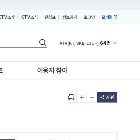
KTV소개
KTV소식
편성표
정보공개
로그인
모바일
164번
스카이라이프
64번
IPTV(KT, SKB, LGU+)
검색
164번
채널안내 펼쳐
스카이라이프
64번
IPTV(KT, SKB, LGU+)
164번
스카이라이프
츠
이용자 참여
공유