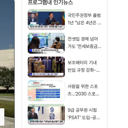
프로그램내 인기뉴스
국민주권정부 출범
1년 "남은 4년은 8
년처럼"
전셋집 경매 넘어
가도 '전세보증금'
먼저 돌려받는다
보조배터리 기내
반입 규정 강화··
·'수량·보관 제한'
사람을 위한 스포
츠…'2030 스포츠
비전' 공개
9급 공무원 시험
'PSAT' 도입··공정
채용 위한 변화는?