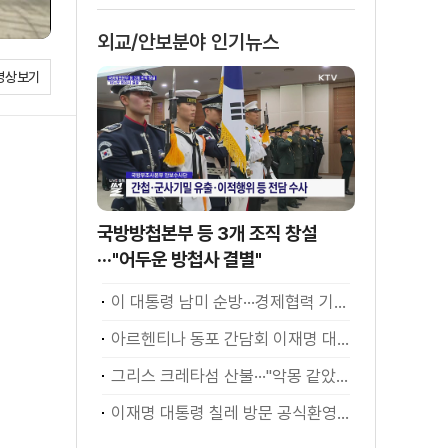
외교/안보분야 인기뉴스
영상보기
국방방첩본부 등 3개 조직 창설
···"어두운 방첩사 결별"
이 대통령 남미 순방···경제협력 기대 성과는?
아르헨티나 동포 간담회 이재명 대통령 모두발언
그리스 크레타섬 산불···"악몽 같았다" [월드 투데이]
이재명 대통령 칠레 방문 공식환영식