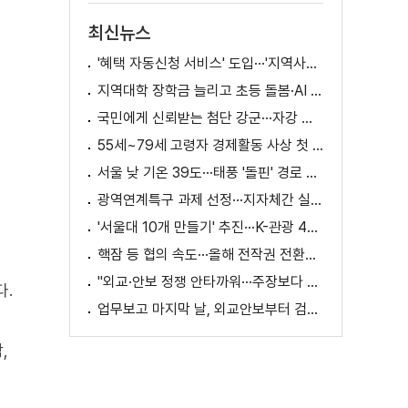
최신뉴스
'혜택 자동신청 서비스' 도입···'지역사랑상품권' 발행 확대
지역대학 장학금 늘리고 초등 돌봄·AI 교육 확대
국민에게 신뢰받는 첨단 강군···자강 국방·미래 전력 강화
55세~79세 고령자 경제활동 사상 첫 1천만 명 돌파
서울 낮 기온 39도···태풍 '돌핀' 경로 변수
광역연계특구 과제 선정···지자체간 실증 협력 확대
'서울대 10개 만들기' 추진···K-관광 4천만 시대 준비
핵잠 등 협의 속도···올해 전작권 전환시기 결정 추진
"외교·안보 정쟁 안타까워···주장보다 실천 중요"
다.
업무보고 마지막 날, 외교안보부터 검경까지
,