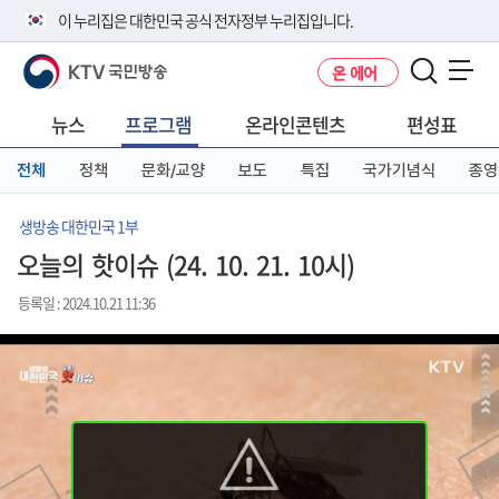
본
메
전
이 누리집은 대한민국 공식 전자정부 누리집입니다.
문
뉴
체
바
바
메
KTV 국민방송
온 에어
로
로
뉴
공식 누리집 주소 확인하기
메뉴 열기
가
가
바
go.kr 주소를 사용하는 누리집은 대한민국 정부기관이 관리하는 누리집입
기
기
로
뉴스
프로그램
온라인콘텐츠
편성표
니다.
가
이밖에 or.kr 또는 .kr등 다른 도메인 주소를 사용하고 있다면 아래 URL에
기
전체
정책
문화/교양
보도
특집
국가기념식
종영
서 도메인 주소를 확인해 보세요
운영중인 공식 누리집보기
생방송 대한민국 1부
오늘의 핫이슈 (24. 10. 21. 10시)
등록일 : 2024.10.21 11:36