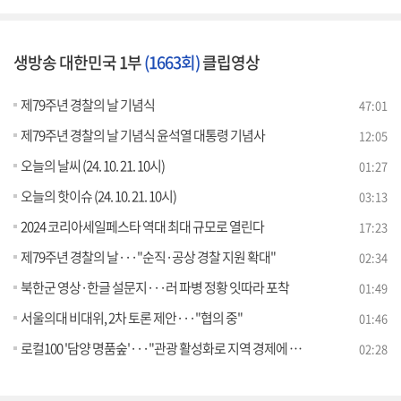
생방송 대한민국 1부
(1663회)
클립영상
제79주년 경찰의 날 기념식
47:01
제79주년 경찰의 날 기념식 윤석열 대통령 기념사
12:05
오늘의 날씨 (24. 10. 21. 10시)
01:27
오늘의 핫이슈 (24. 10. 21. 10시)
03:13
2024 코리아세일페스타 역대 최대 규모로 열린다
17:23
제79주년 경찰의 날···"순직·공상 경찰 지원 확대"
02:34
북한군 영상·한글 설문지···러 파병 정황 잇따라 포착
01:49
서울의대 비대위, 2차 토론 제안···"협의 중"
01:46
로컬100 '담양 명품숲'···"관광 활성화로 지역 경제에 기여"
02:28