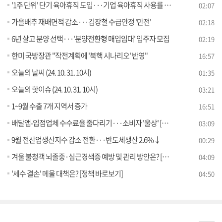
'1주 단위' 단기 육아휴직 도입···기업 육아휴직 사용률 공개
02:07
가을배추 재배면적 감소···김장철 수급안정 '만전'
02:18
6년 살고 분양 선택···'분양전환형 매입임대' 입주자 모집
02:19
한미 국방장관 "작전계획에 '북핵 시나리오' 반영"
16:57
오늘의 날씨 (24. 10. 31. 10시)
01:35
오늘의 핫이슈 (24. 10. 31. 10시)
03:21
1~9월 수출 7개 지역서 증가
16:51
배달앱-입점업체 수수료율 줄다리기···소비자 '울상' [현장고발]
03:09
9월 전산업생산지수 감소 전환···반도체생산 2.6%↓
00:29
겨울 불청객 뇌졸중·심근경색증 예방 및 관리 방안은? [정책 바로보기]
04:09
'세수 결손' 메울 대책은? [정책 바로보기]
04:50