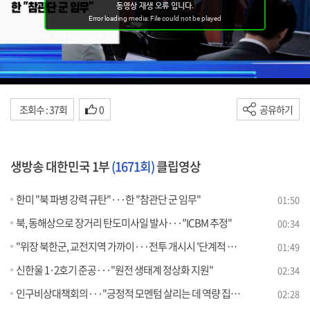
조회수 : 37회
0
공유하기
생방송 대한민국 1부
(1671회)
클립영상
한미 "북 파병 강력 규탄"···한 "참관단 군 임무"
01:50
북, 동해상으로 장거리 탄도미사일 발사···"ICBM 추정"
00:34
"위장 북한군, 교전지역 가까이···전투 개시시 '단계적 조치'"
01:49
신한울 1·2호기 준공···"원전 생태계 정상화 지원"
02:34
인구비상대책회의···"긍정적 모멘텀 살리는 데 역량 집중"
02:28