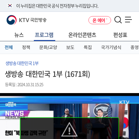
본
메
전
이 누리집은 대한민국 공식 전자정부 누리집입니다.
문
뉴
체
바
바
메
KTV 국민방송
온 에어
로
로
뉴
공식 누리집 주소 확인하기
메뉴 열기
가
가
바
go.kr 주소를 사용하는 누리집은 대한민국 정부기관이 관리하는 누리집입
기
기
로
뉴스
프로그램
온라인콘텐츠
편성표
니다.
가
이밖에 or.kr 또는 .kr등 다른 도메인 주소를 사용하고 있다면 아래 URL에
기
전체
정책
문화/교양
보도
특집
국가기념식
종영
서 도메인 주소를 확인해 보세요
운영중인 공식 누리집보기
생방송 대한민국 1부
생방송 대한민국 1부 (1671회)
등록일 : 2024.10.31 15:25