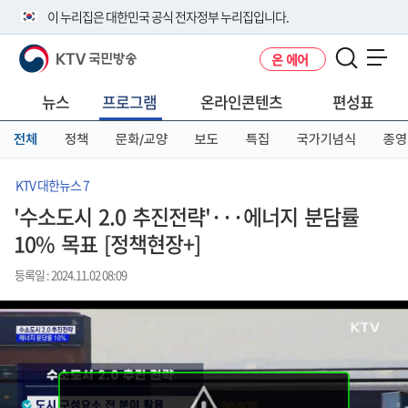
본
메
전
이 누리집은 대한민국 공식 전자정부 누리집입니다.
문
뉴
체
바
바
메
KTV 국민방송
온 에어
로
로
뉴
공식 누리집 주소 확인하기
메뉴 열기
가
가
바
go.kr 주소를 사용하는 누리집은 대한민국 정부기관이 관리하는 누리집입
기
기
로
뉴스
프로그램
온라인콘텐츠
편성표
니다.
가
이밖에 or.kr 또는 .kr등 다른 도메인 주소를 사용하고 있다면 아래 URL에
기
전체
정책
문화/교양
보도
특집
국가기념식
종영
서 도메인 주소를 확인해 보세요
운영중인 공식 누리집보기
KTV 대한뉴스 7
'수소도시 2.0 추진전략'···에너지 분담률
10% 목표 [정책현장+]
등록일 : 2024.11.02 08:09