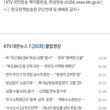
( KTV 국민방송 케이블방송, 위성방송 ch164,
www.ktv.go.kr
)
< ⓒ 한국정책방송원 무단전재 및 재배포 금지 >
KTV 대한뉴스 7
(292회)
클립영상
북 "최신형ICBM '화성-19형' 발사"···정부 "명백한 도발"
02:36
"북 ICBM 도발 강력 규탄···한반도 비핵화 재확인"
01:55
한미 무인기 첫 연합 실사격 훈련···"동맹의 강력한 힘"
01:31
밤낮없이 '소음지옥'···북 대남방송에 접경지 '고통' [현장고발]
02:52
10월 수출 4.6% 증가···13개월 연속 증가세
01:49
첫 수소특화단지 '동해·삼척·포항'···액화수소운반선 지원
02:41
'수소도시 2.0 추진전략'···에너지 분담률 10% 목표 [정책현장+]
02:49