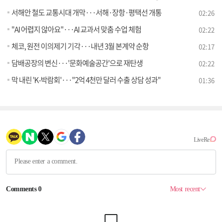
서해안 철도 교통시대 개막···서해·장항·평택선 개통
02:26
"AI 어렵지 않아요"···AI 교과서 맞춤 수업 체험
02:22
체코, 원전 이의제기 기각···내년 3월 본계약 순항
02:17
담배공장의 변신···'문화예술공간'으로 재탄생
02:22
막 내린 'K-박람회'···"2억 4천만 달러 수출 상담 성과"
01:36