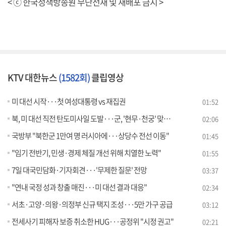
< ⓒ 한국정책방송원 무단전재 및 재배포 금지 >
KTV 대한뉴스
(1582회)
클립영상
미 대선 시작···첫 여성대통령 vs 재집권
01:52
북, 미 대선 직전 탄도미사일 도발···군, '현무·천궁' 맞대응
02:06
국방부 "북한군 1만여 명 러시아에···상당수 전선 이동"
01:45
"임기 전반기, 민생·경제 체질 개선 위해 치열한 노력"
01:55
7일 대국민담화·기자회견···'무제한 질문' 전망
03:37
"연내 국정 성과 창출 매진···미 대선 결과 대응"
02:34
서초·고양·의왕·의정부 신규 택지 조성···5만 가구 공급
03:12
전세사기 피해자 보증 취소한 HUG···공정위 "시정 권고"
02:21