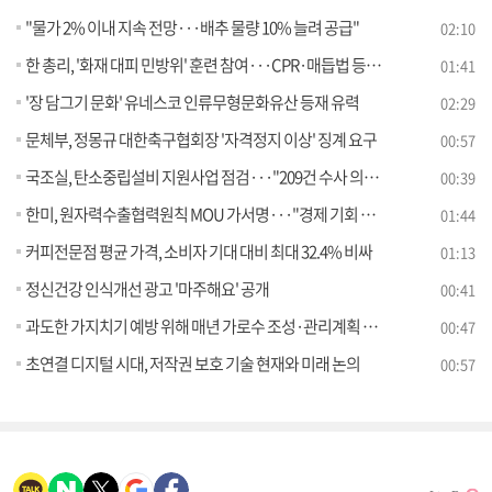
"물가 2% 이내 지속 전망···배추 물량 10% 늘려 공급"
02:10
한 총리, '화재 대피 민방위' 훈련 참여···CPR·매듭법 등 체험
01:41
'장 담그기 문화' 유네스코 인류무형문화유산 등재 유력
02:29
문체부, 정몽규 대한축구협회장 '자격정지 이상' 징계 요구
00:57
국조실, 탄소중립설비 지원사업 점검···"209건 수사 의뢰"
00:39
한미, 원자력수출협력원칙 MOU 가서명···"경제 기회 창출"
01:44
커피전문점 평균 가격, 소비자 기대 대비 최대 32.4% 비싸
01:13
정신건강 인식개선 광고 '마주해요' 공개
00:41
과도한 가지치기 예방 위해 매년 가로수 조성·관리계획 수립한다
00:47
초연결 디지털 시대, 저작권 보호 기술 현재와 미래 논의
00:57