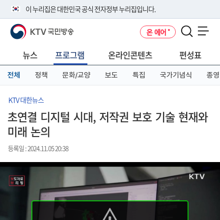
본
메
전
이 누리집은 대한민국 공식 전자정부 누리집입니다.
문
뉴
체
바
바
메
KTV 국민방송
온 에어
로
로
뉴
공식 누리집 주소 확인하기
메뉴 열기
가
가
바
go.kr 주소를 사용하는 누리집은 대한민국 정부기관이 관리하는 누리집입
기
기
로
뉴스
프로그램
온라인콘텐츠
편성표
니다.
가
이밖에 or.kr 또는 .kr등 다른 도메인 주소를 사용하고 있다면 아래 URL에
기
전체
정책
문화/교양
보도
특집
국가기념식
종영
서 도메인 주소를 확인해 보세요
운영중인 공식 누리집보기
KTV 대한뉴스
초연결 디지털 시대, 저작권 보호 기술 현재와
미래 논의
등록일 : 2024.11.05 20:38