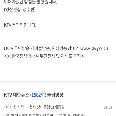
이어가겠단 방침을 밝혔습니다.
(영상편집: 정수빈)
KTV 문기혁입니다.
( KTV 국민방송 케이블방송, 위성방송 ch164,
www.ktv.go.kr
)
< ⓒ 한국정책방송원 무단전재 및 재배포 금지 >
KTV 대한뉴스
(1582회)
클립영상
미 대선 시작···첫 여성대통령 vs 재집권
01:52
북, 미 대선 직전 탄도미사일 도발···군, '현무·천궁' 맞대응
02:06