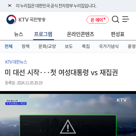
본
메
전
이 누리집은 대한민국 공식 전자정부 누리집입니다.
문
뉴
체
바
바
메
KTV 국민방송
온 에어
로
로
뉴
공식 누리집 주소 확인하기
메뉴 열기
가
가
바
go.kr 주소를 사용하는 누리집은 대한민국 정부기관이 관리하는 누리집입
기
기
로
뉴스
프로그램
온라인콘텐츠
편성표
니다.
가
이밖에 or.kr 또는 .kr등 다른 도메인 주소를 사용하고 있다면 아래 URL에
기
전체
정책
문화/교양
보도
특집
국가기념식
종영
서 도메인 주소를 확인해 보세요
운영중인 공식 누리집보기
KTV 대한뉴스
미 대선 시작···첫 여성대통령 vs 재집권
등록일 : 2024.11.05 20:19