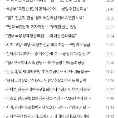
국방부 "북한군 1만여 명 러시아에···상당수 전선 이동"
01:45
"임기 전반기, 민생·경제 체질 개선 위해 치열한 노력"
01:55
7일 대국민담화·기자회견···'무제한 질문' 전망
03:37
"연내 국정 성과 창출 매진···미 대선 결과 대응"
02:34
서초·고양·의왕·의정부 신규 택지 조성···5만 가구 공급
03:12
전세사기 피해자 보증 취소한 HUG···공정위 "시정 권고"
02:21
"물가 2% 이내 지속 전망···배추 물량 10% 늘려 공급"
02:10
한 총리, '화재 대피 민방위' 훈련 참여···CPR·매듭법 등 체험
01:41
'장 담그기 문화' 유네스코 인류무형문화유산 등재 유력
02:29
문체부, 정몽규 대한축구협회장 '자격정지 이상' 징계 요구
00:57
국조실, 탄소중립설비 지원사업 점검···"209건 수사 의뢰"
00:39
한미, 원자력수출협력원칙 MOU 가서명···"경제 기회 창출"
01:44
커피전문점 평균 가격, 소비자 기대 대비 최대 32.4% 비싸
01:13