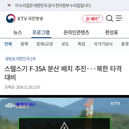
본
메
전
이 누리집은 대한민국 공식 전자정부 누리집입니다.
문
뉴
체
바
바
메
KTV 국민방송
온 에어
로
로
뉴
공식 누리집 주소 확인하기
메뉴 열기
가
가
바
go.kr 주소를 사용하는 누리집은 대한민국 정부기관이 관리하는 누리집입
기
기
로
뉴스
프로그램
온라인콘텐츠
편성표
니다.
가
이밖에 or.kr 또는 .kr등 다른 도메인 주소를 사용하고 있다면 아래 URL에
기
전체
정책
문화/교양
보도
특집
국가기념식
종영
서 도메인 주소를 확인해 보세요
운영중인 공식 누리집보기
생방송 대한민국 1부
스텔스기 F-35A 분산 배치 추진···북한 타격
대비
등록일 : 2024.11.26 12:07