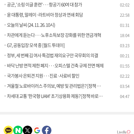
공군, '소링 이글 훈련'···항공기 60여 대 참가
02:02
윤 대통령, 말레이·라트비아 정상과 연쇄 회담
22:58
오늘의 날씨 (24. 11. 26. 10시)
01:31
차관에게 듣는다···노후소득보장 강화를 위한 연금개혁
18:04
G7, 공동입장 모색 중 [월드 투데이]
03:23
정부, 세 번째 김 여사 특검법 재의요구안 국무회의 의결
00:21
바닥 난방 면적 제한 폐지···오피스텔 건축 규제 전면 해제
01:55
국가봉사 은퇴견 지원···진료·사료비 할인
02:22
겨울철 노로바이러스 주의보, 예방 및 관리법은? [정책 바로보기]
03:54
차세대 교통 '한국형 UAM' 초기상용화 제동? [정책 바로보기]
04:47