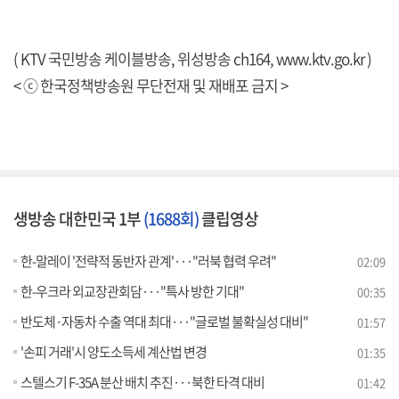
( KTV 국민방송 케이블방송, 위성방송 ch164,
www.ktv.go.kr
)
< ⓒ 한국정책방송원 무단전재 및 재배포 금지 >
생방송 대한민국 1부
(1688회)
클립영상
한-말레이 '전략적 동반자 관계'···"러북 협력 우려"
02:09
한-우크라 외교장관회담···"특사 방한 기대"
00:35
반도체·자동차 수출 역대 최대···"글로벌 불확실성 대비"
01:57
'손피 거래'시 양도소득세 계산법 변경
01:35
스텔스기 F-35A 분산 배치 추진···북한 타격 대비
01:42