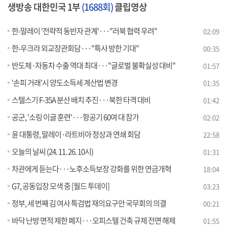
생방송 대한민국 1부
(1688회)
클립영상
한-말레이 '전략적 동반자 관계'···"러북 협력 우려"
02:09
한-우크라 외교장관회담···"특사 방한 기대"
00:35
반도체·자동차 수출 역대 최대···"글로벌 불확실성 대비"
01:57
'손피 거래'시 양도소득세 계산법 변경
01:35
스텔스기 F-35A 분산 배치 추진···북한 타격 대비
01:42
공군, '소링 이글 훈련'···항공기 60여 대 참가
02:02
윤 대통령, 말레이·라트비아 정상과 연쇄 회담
22:58
오늘의 날씨 (24. 11. 26. 10시)
01:31
차관에게 듣는다···노후소득보장 강화를 위한 연금개혁
18:04
G7, 공동입장 모색 중 [월드 투데이]
03:23
정부, 세 번째 김 여사 특검법 재의요구안 국무회의 의결
00:21
바닥 난방 면적 제한 폐지···오피스텔 건축 규제 전면 해제
01:55