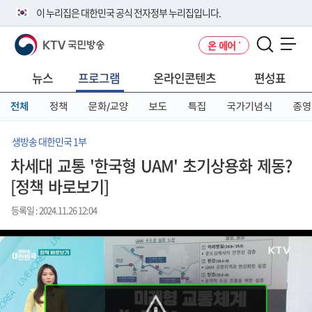
본
메
전
이 누리집은 대한민국 공식 전자정부 누리집입니다.
문
뉴
체
바
바
메
KTV 국민방송
온 에어
로
로
뉴
공식 누리집 주소 확인하기
메뉴 열기
가
가
바
go.kr 주소를 사용하는 누리집은 대한민국 정부기관이 관리하는 누리집입
기
기
로
뉴스
프로그램
온라인콘텐츠
편성표
니다.
가
이밖에 or.kr 또는 .kr등 다른 도메인 주소를 사용하고 있다면 아래 URL에
기
전체
정책
문화/교양
보도
특집
국가기념식
종영
서 도메인 주소를 확인해 보세요
운영중인 공식 누리집보기
생방송 대한민국 1부
차세대 교통 '한국형 UAM' 초기상용화 제동?
[정책 바로보기]
등록일 : 2024.11.26 12:04