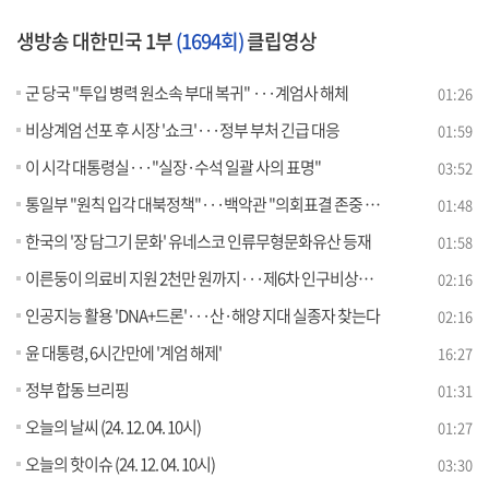
생방송 대한민국 1부
(1694회)
클립영상
군 당국 "투입 병력 원소속 부대 복귀" ···계엄사 해체
01:26
비상계엄 선포 후 시장 '쇼크'···정부 부처 긴급 대응
01:59
이 시각 대통령실···"실장·수석 일괄 사의 표명"
03:52
통일부 "원칙 입각 대북정책"···백악관 "의회표결 존중 안도"
01:48
한국의 '장 담그기 문화' 유네스코 인류무형문화유산 등재
01:58
이른둥이 의료비 지원 2천만 원까지···제6차 인구비상대책회의
02:16
인공지능 활용 'DNA+드론'···산·해양 지대 실종자 찾는다
02:16
윤 대통령, 6시간만에 '계엄 해제'
16:27
정부 합동 브리핑
01:31
오늘의 날씨 (24. 12. 04. 10시)
01:27
오늘의 핫이슈 (24. 12. 04. 10시)
03:30