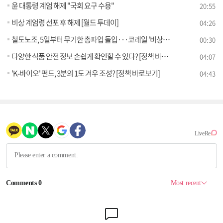
윤 대통령 계엄 해제 "국회 요구 수용"
20:55
비상 계엄령 선포 후 해제 [월드 투데이]
04:26
철도노조, 5일부터 무기한 총파업 돌입···코레일 '비상체제'
00:30
다양한 식품 안전 정보 손쉽게 확인할 수 있다? [정책 바로보기]
04:07
'K-바이오' 펀드, 3분의 1도 겨우 조성? [정책 바로보기]
04:43