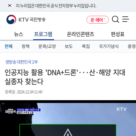
본
메
전
이 누리집은 대한민국 공식 전자정부 누리집입니다.
문
뉴
체
바
바
메
KTV 국민방송
온 에어
로
로
뉴
공식 누리집 주소 확인하기
메뉴 열기
가
가
바
go.kr 주소를 사용하는 누리집은 대한민국 정부기관이 관리하는 누리집입
기
기
로
뉴스
프로그램
온라인콘텐츠
편성표
니다.
가
이밖에 or.kr 또는 .kr등 다른 도메인 주소를 사용하고 있다면 아래 URL에
기
전체
정책
문화/교양
보도
특집
국가기념식
종영
서 도메인 주소를 확인해 보세요
운영중인 공식 누리집보기
생방송 대한민국 1부
인공지능 활용 'DNA+드론'···산·해양 지대
실종자 찾는다
등록일 : 2024.12.04 11:40