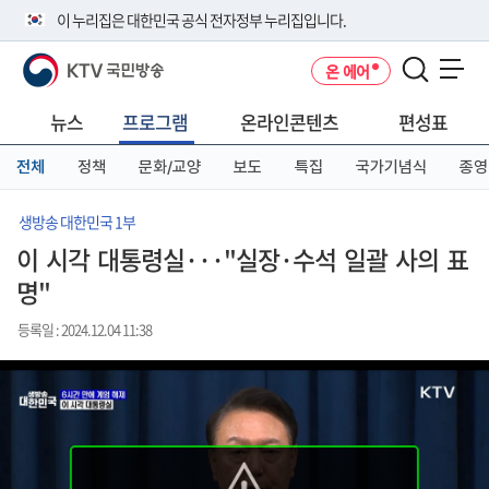
본
메
전
이 누리집은 대한민국 공식 전자정부 누리집입니다.
문
뉴
체
바
바
메
KTV 국민방송
온 에어
로
로
뉴
공식 누리집 주소 확인하기
메뉴 열기
가
가
바
go.kr 주소를 사용하는 누리집은 대한민국 정부기관이 관리하는 누리집입
기
기
로
뉴스
프로그램
온라인콘텐츠
편성표
니다.
가
이밖에 or.kr 또는 .kr등 다른 도메인 주소를 사용하고 있다면 아래 URL에
기
전체
정책
문화/교양
보도
특집
국가기념식
종영
서 도메인 주소를 확인해 보세요
운영중인 공식 누리집보기
생방송 대한민국 1부
이 시각 대통령실···"실장·수석 일괄 사의 표
명"
등록일 : 2024.12.04 11:38