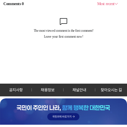
공지사항
채용정보
채널안내
찾아오시는 길
30128 세종특별자치시 정부2청사로 13 한국정책방송원 KTV
TEL: 044-204-8000
Copyrightⓒ KTV 국민방송 All Rights Reserved.
PC버전
앱 다운로드