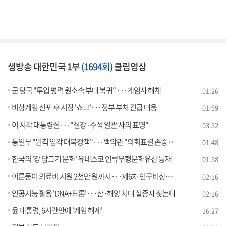
생방송 대한민국 1부
(1694회)
클립영상
군 당국 "투입 병력 원소속 부대 복귀" ···계엄사 해체
01:26
비상계엄 선포 후 시장 '쇼크'···정부 부처 긴급 대응
01:59
이 시각 대통령실···"실장·수석 일괄 사의 표명"
03:52
통일부 "원칙 입각 대북정책"···백악관 "의회표결 존중 안도"
01:48
한국의 '장 담그기 문화' 유네스코 인류무형문화유산 등재
01:58
이른둥이 의료비 지원 2천만 원까지···제6차 인구비상대책회의
02:16
인공지능 활용 'DNA+드론'···산·해양 지대 실종자 찾는다
02:16
윤 대통령, 6시간만에 '계엄 해제'
16:27