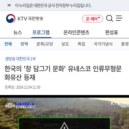
본
메
전
이 누리집은 대한민국 공식 전자정부 누리집입니다.
문
뉴
체
바
바
메
KTV 국민방송
온 에어
로
로
뉴
공식 누리집 주소 확인하기
메뉴 열기
가
가
바
go.kr 주소를 사용하는 누리집은 대한민국 정부기관이 관리하는 누리집입
기
기
로
뉴스
프로그램
온라인콘텐츠
편성표
니다.
가
이밖에 or.kr 또는 .kr등 다른 도메인 주소를 사용하고 있다면 아래 URL에
기
전체
정책
문화/교양
보도
특집
국가기념식
종영
서 도메인 주소를 확인해 보세요
운영중인 공식 누리집보기
생방송 대한민국 1부
한국의 '장 담그기 문화' 유네스코 인류무형문
화유산 등재
등록일 : 2024.12.04 11:39