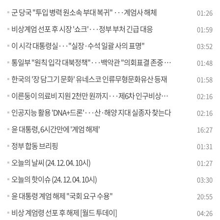
군 당국 "투입 병력 원소속 부대 복귀" ···계엄사 해체
01:26
비상계엄 선포 후 시장 '쇼크'···정부 부처 긴급 대응
01:59
이 시각 대통령실···"실장·수석 일괄 사의 표명"
03:52
통일부 "원칙 입각 대북정책"···백악관 "의회표결 존중 안도"
01:48
한국의 '장 담그기 문화' 유네스코 인류무형문화유산 등재
01:58
이른둥이 의료비 지원 2천만 원까지···제6차 인구비상대책회의
02:16
인공지능 활용 'DNA+드론'···산·해양 지대 실종자 찾는다
02:16
윤 대통령, 6시간만에 '계엄 해제'
16:27
정부 합동 브리핑
01:31
오늘의 날씨 (24. 12. 04. 10시)
01:27
오늘의 핫이슈 (24. 12. 04. 10시)
03:30
윤 대통령 계엄 해제 "국회 요구 수용"
20:55
비상 계엄령 선포 후 해제 [월드 투데이]
04:26