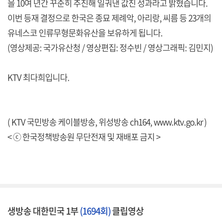
을 10여 년간 꾸준히 추진해 일궈낸 값진 성과라고 밝혔습니다.
이번 등재 결정으로 한국은 종묘 제례악, 아리랑, 씨름 등 23개의
유네스코 인류무형문화유산을 보유하게 됩니다.
(영상제공: 국가유산청 / 영상편집: 정수빈 / 영상그래픽: 김민지)
KTV 최다희입니다.
( KTV 국민방송 케이블방송, 위성방송 ch164,
www.ktv.go.kr
)
< ⓒ 한국정책방송원 무단전재 및 재배포 금지 >
생방송 대한민국 1부
(1694회)
클립영상