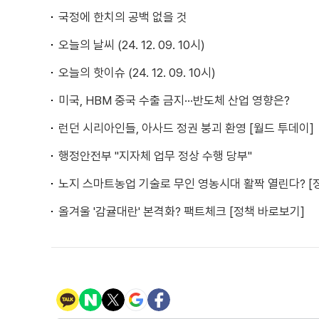
국정에 한치의 공백 없을 것
오늘의 날씨 (24. 12. 09. 10시)
오늘의 핫이슈 (24. 12. 09. 10시)
미국, HBM 중국 수출 금지···반도체 산업 영향은?
런던 시리아인들, 아사드 정권 붕괴 환영 [월드 투데이]
행정안전부 "지자체 업무 정상 수행 당부"
노지 스마트농업 기술로 무인 영농시대 활짝 열린다? [
올겨울 '감귤대란' 본격화? 팩트체크 [정책 바로보기]