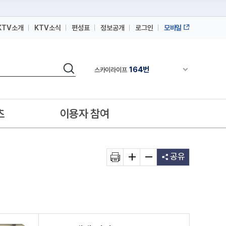
KTV소개
KTV소식
편성표
정보공개
로그인
모바일
164번
스카이라이프
64번
IPTV(KT, SKB, LGU+)
검색
164번
채널안내 펼쳐
스카이라이프
64번
IPTV(KT, SKB, LGU+)
164번
스카이라이프
츠
이용자 참여
공유