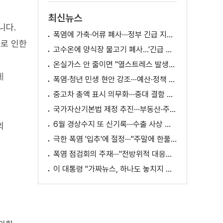
최신뉴스
니다.
폭염에 가축·어류 폐사···정부 긴급 지원책 마련
으로 인한
고수온에 양식장 물고기 폐사...'긴급 방류' 지원
온실가스 안 줄이면 "열스트레스 발생일 29배 증가"
게
폭염·청년 민생 현안 강조···예산·정책 방향 제시
중고차 총액 표시 의무화···중대 결함 시 '계약 해제'
국가자산기본법 제정 추진···부동산·주식 등 통합 관리
6월 경상수지 또 신기록···수출 사상 첫 1천억 달러
의
극한 폭염 '입추'에 절정···"주말에 한풀 꺾인다"
폭염 점검회의 주재···"전방위적 대응체계 가동"
이 대통령 "가짜뉴스, 하나도 놓치지 말고 바로잡아야"