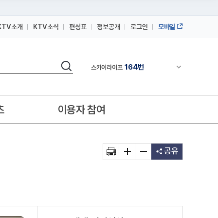
KTV소개
KTV소식
편성표
정보공개
로그인
모바일
164번
스카이라이프
64번
IPTV(KT, SKB, LGU+)
검색
164번
채널안내 펼쳐
스카이라이프
64번
IPTV(KT, SKB, LGU+)
164번
스카이라이프
츠
이용자 참여
공유