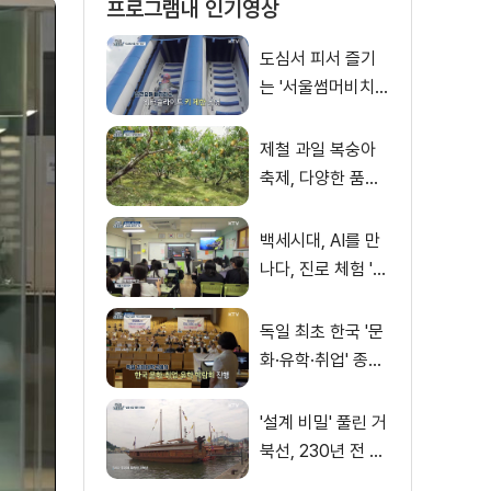
프로그램내 인기영상
도심서 피서 즐기
는 '서울썸머비치'
인기몰이
제철 과일 복숭아
축제, 다양한 품종·
체험 즐겨
백세시대, AI를 만
나다, 진로 체험 'AI
창작 아이돌' 쇼케
이스
독일 최초 한국 '문
화·유학·취업' 종합
박람회
'설계 비밀' 풀린 거
북선, 230년 전 기
록으로 재현