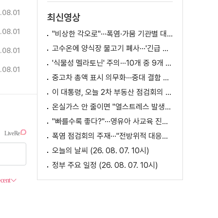
.08.01
최신영상
.08.01
"비상한 각오로"···폭염·가뭄 기관별 대책은?
고수온에 양식장 물고기 폐사···'긴급 방류' 지원
.08.01
'식물성 멜라토닌' 주의···10개 중 9개 처방 용량 초과
.08.01
중고차 총액 표시 의무화···중대 결함 시 '계약 해제'
이 대통령, 오늘 2차 부동산 점검회의 주재
온실가스 안 줄이면 "열스트레스 발생일 29배 증가"
"빠를수록 좋다?"···영유아 사교육 진실과 해법은?
폭염 점검회의 주재···"전방위적 대응체계 가동"
오늘의 날씨 (26. 08. 07. 10시)
정부 주요 일정 (26. 08. 07. 10시)