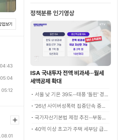
정책분류 인기영상
팝업보기
04:43
ISA 국내투자 전액 비과세···월세
05:04
세액공제 확대
05:12
서울 낮 기온 39도···태풍 '돌핀' 경로 변수
'26년 사이버성폭력 집중단속 중간성과 발표···향후 추진계획은?
국가자산기본법 제정 추진···부동산·주식 등 통합 관리
40억 이상 초고가 주택 세부담 급증···실수요자 보호 강화
.08.01