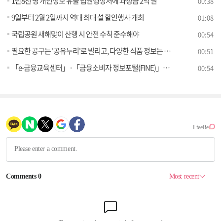
1만8천 명 개인정보 유출 법원행정처에 과징금 2억 원
00:38
9일부터 2월 2일까지 역대 최대 설 할인행사 개최
01:08
국립공원 새해맞이 산행 시 안전 수칙 준수해야
00:54
필요한 공구는 '공유누리'로 빌리고, 다양한 식품 정보는 '푸드QR'로 찾고!
00:51
「e-금융교육센터」·「금융소비자 정보포털(FINE)」의 이용이 더욱 편리해집니다
00:54