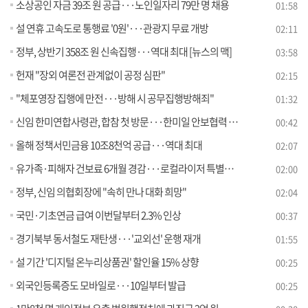
소상공인 자금 39조 원 공급···노인일자리 79만 명 채용
01:58
설 연휴 고속도로 통행료 '0원'···관광지 무료 개방
02:11
정부, 상반기 358조 원 신속집행···역대 최대 [뉴스의 맥]
03:58
헌재 "장외 여론전 관계없이 공정 심판"
02:15
"체포영장 집행에 만전···방해 시 공무집행방해죄"
01:32
신임 한미연합사령관, 합참 첫 방문···한미일 안보협력 강조
00:42
올해 정책서민금융 10조8천억 공급···역대 최대
02:07
유가족·피해자 건보료 6개월 경감···로컬라이저 특별교육
02:00
정부, 신임 의협회장에 "속히 만나 대화 희망"
02:04
국민·기초연금 급여 이번달부터 2.3% 인상
00:37
경기북부 동서철도 재탄생···'교외선' 운행 재개
01:55
설 기간 '디지털 온누리상품권' 할인율 15% 상향
00:25
외국인등록증도 모바일로···10일부터 발급
00:25