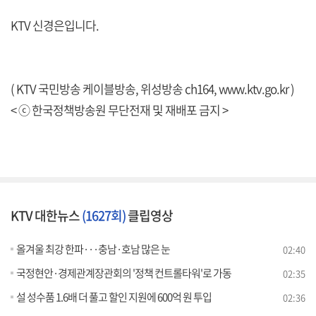
KTV 신경은입니다.
( KTV 국민방송 케이블방송, 위성방송 ch164,
www.ktv.go.kr
)
< ⓒ 한국정책방송원 무단전재 및 재배포 금지 >
KTV 대한뉴스
(1627회)
클립영상
올겨울 최강 한파···충남·호남 많은 눈
02:40
국정현안·경제관계장관회의 '정책 컨트롤타워'로 가동
02:35
설 성수품 1.6배 더 풀고 할인 지원에 600억 원 투입
02:36