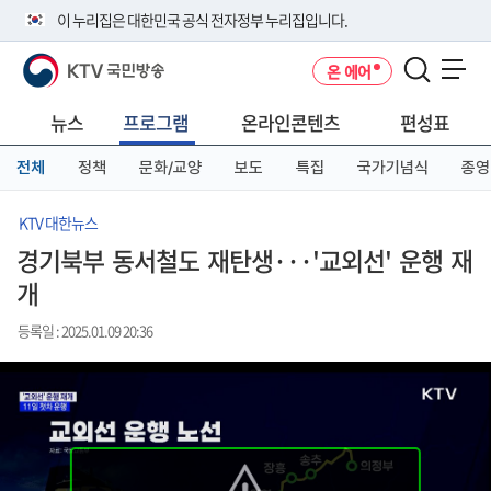
본
메
전
이 누리집은 대한민국 공식 전자정부 누리집입니다.
문
뉴
체
바
바
메
KTV 국민방송
온 에어
로
로
뉴
공식 누리집 주소 확인하기
메뉴 열기
가
가
바
go.kr 주소를 사용하는 누리집은 대한민국 정부기관이 관리하는 누리집입
기
기
로
뉴스
프로그램
온라인콘텐츠
편성표
니다.
가
이밖에 or.kr 또는 .kr등 다른 도메인 주소를 사용하고 있다면 아래 URL에
기
전체
정책
문화/교양
보도
특집
국가기념식
종영
서 도메인 주소를 확인해 보세요
운영중인 공식 누리집보기
KTV 대한뉴스
경기북부 동서철도 재탄생···'교외선' 운행 재
개
등록일 : 2025.01.09 20:36