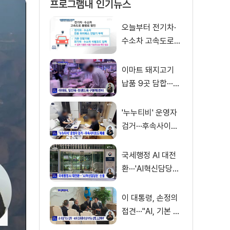
프로그램내 인기뉴스
오늘부터 전기차·
수소차 고속도로
통행료 50% 할인
이마트 돼지고기
납품 9곳 담합···과
징금 31억 원
'누누티비' 운영자
검거···후속사이트
도 폐쇄
국세행정 AI 대전
환···'AI혁신담당관'
신설
이 대통령, 손정의
접견···"AI, 기본 인
프라로 누려야"