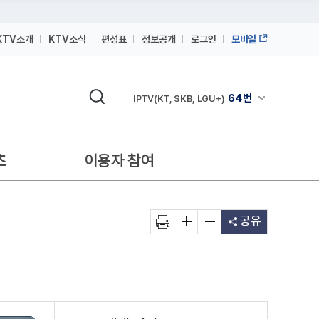
KTV소개
KTV소식
편성표
정보공개
로그인
모바일
164번
스카이라이프
검색
64번
채널안내 펼쳐
IPTV(KT, SKB, LGU+)
164번
스카이라이프
64번
IPTV(KT, SKB, LGU+)
츠
이용자 참여
164번
스카이라이프
공유