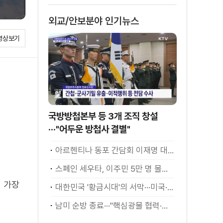
외교/안보분야 인기뉴스
영상보기
국방방첩본부 등 3개 조직 창설
···"어두운 방첩사 결별"
아르헨티나 동포 간담회 이재명 대통령 모두발언
스페인 세우타, 이주민 5만 명 몰려 [월드 투데이]
이 가장
대한민국 '황금시대'의 서막···미국·남미 순방 성과 총정리 [정.주.행]
남미 순방 종료···"핵심광물 협력·원유 수입선 확대"