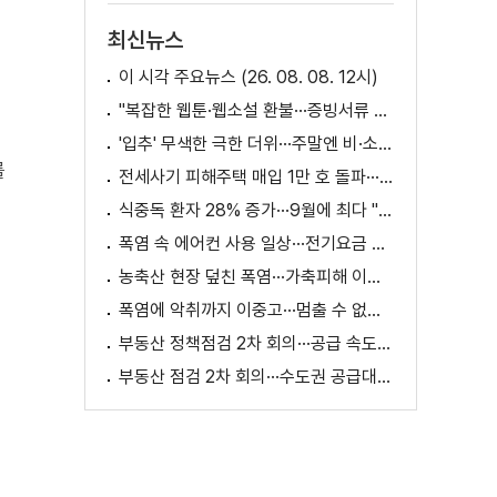
최신뉴스
이 시각 주요뉴스 (26. 08. 08. 12시)
"복잡한 웹툰·웹소설 환불···증빙서류 요구까지"
'입추' 무색한 극한 더위···주말엔 비·소나기
를
전세사기 피해주택 매입 1만 호 돌파···피해 지원 속도
식중독 환자 28% 증가···9월에 최다 "입추 방심 금물"
폭염 속 에어컨 사용 일상···전기요금 줄이려면?
농축산 현장 덮친 폭염···가축피해 이틀 새 28만 마리↑
폭염에 악취까지 이중고···멈출 수 없는 필수노동
부동산 정책점검 2차 회의···공급 속도전 본격화하나
부동산 점검 2차 회의···수도권 공급대책 논의