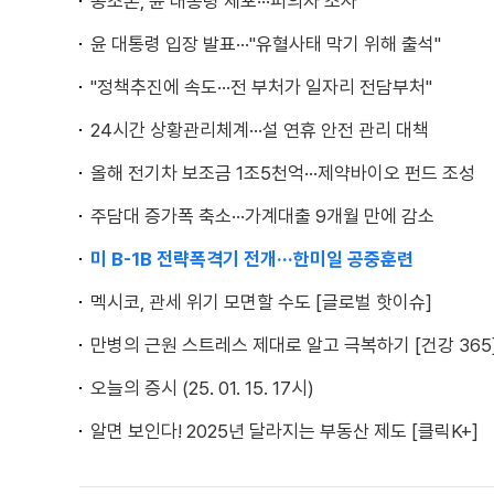
공조본, 윤 대통령 체포···피의자 조사
윤 대통령 입장 발표···"유혈사태 막기 위해 출석"
"정책추진에 속도···전 부처가 일자리 전담부처"
24시간 상황관리체계···설 연휴 안전 관리 대책
올해 전기차 보조금 1조5천억···제약바이오 펀드 조성
주담대 증가폭 축소···가계대출 9개월 만에 감소
미 B-1B 전략폭격기 전개···한미일 공중훈련
멕시코, 관세 위기 모면할 수도 [글로벌 핫이슈]
만병의 근원 스트레스 제대로 알고 극복하기 [건강 365
오늘의 증시 (25. 01. 15. 17시)
알면 보인다! 2025년 달라지는 부동산 제도 [클릭K+]