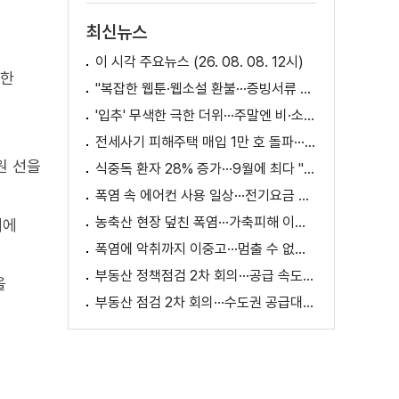
최신뉴스
이 시각 주요뉴스 (26. 08. 08. 12시)
보한
"복잡한 웹툰·웹소설 환불···증빙서류 요구까지"
'입추' 무색한 극한 더위···주말엔 비·소나기
전세사기 피해주택 매입 1만 호 돌파···피해 지원 속도
원 선을
식중독 환자 28% 증가···9월에 최다 "입추 방심 금물"
폭염 속 에어컨 사용 일상···전기요금 줄이려면?
농축산 현장 덮친 폭염···가축피해 이틀 새 28만 마리↑
대에
폭염에 악취까지 이중고···멈출 수 없는 필수노동
부동산 정책점검 2차 회의···공급 속도전 본격화하나
을
부동산 점검 2차 회의···수도권 공급대책 논의