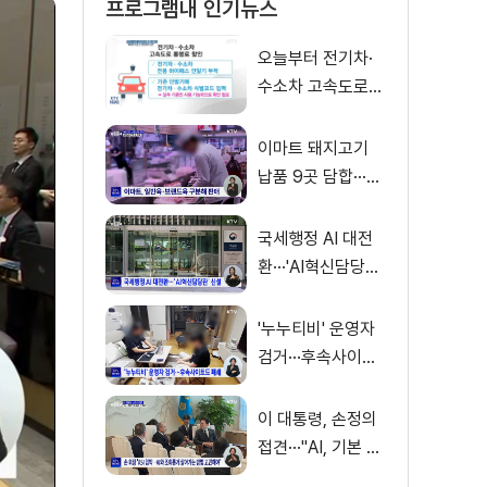
프로그램내 인기뉴스
오늘부터 전기차·
수소차 고속도로
통행료 50% 할인
이마트 돼지고기
납품 9곳 담합···과
징금 31억 원
국세행정 AI 대전
환···'AI혁신담당관'
신설
'누누티비' 운영자
검거···후속사이트
도 폐쇄
이 대통령, 손정의
접견···"AI, 기본 인
프라로 누려야"