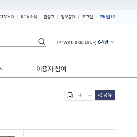
KTV소개
KTV소식
편성표
정보공개
로그인
모바일
164번
스카이라이프
검색
64번
채널안내 펼쳐
IPTV(KT, SKB, LGU+)
164번
스카이라이프
64번
IPTV(KT, SKB, LGU+)
츠
이용자 참여
164번
스카이라이프
공유