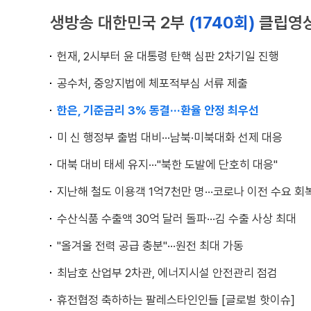
생방송 대한민국 2부
(1740회)
클립영
헌재, 2시부터 윤 대통령 탄핵 심판 2차기일 진행
공수처, 중앙지법에 체포적부심 서류 제출
한은, 기준금리 3% 동결···환율 안정 최우선
미 신 행정부 출범 대비···남북·미북대화 선제 대응
대북 대비 태세 유지···"북한 도발에 단호히 대응"
지난해 철도 이용객 1억7천만 명···코로나 이전 수요 회
수산식품 수출액 30억 달러 돌파···김 수출 사상 최대
"올겨울 전력 공급 충분"···원전 최대 가동
최남호 산업부 2차관, 에너지시설 안전관리 점검
휴전협정 축하하는 팔레스타인인들 [글로벌 핫이슈]