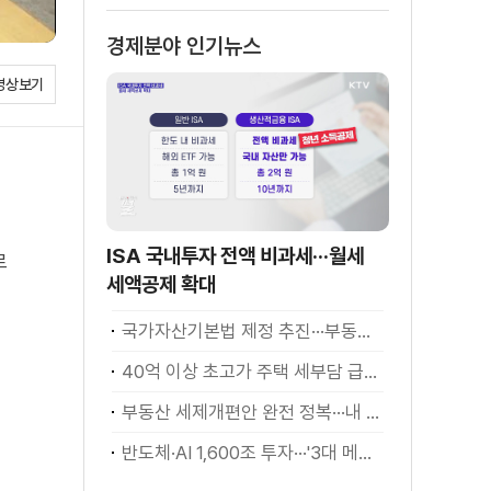
경제분야 인기뉴스
영상보기
ISA 국내투자 전액 비과세···월세
로
세액공제 확대
국가자산기본법 제정 추진···부동산·주식 등 통합 관리
40억 이상 초고가 주택 세부담 급증···실수요자 보호 강화
부동산 세제개편안 완전 정복···내 세금 어떻게 달라지나? [K-정책 사용법]
반도체·AI 1,600조 투자···'3대 메가프로젝트' 속도