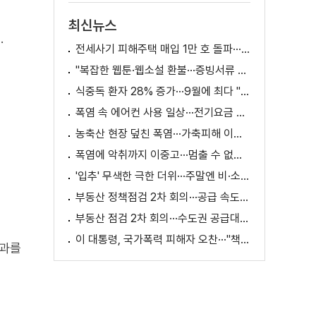
최신뉴스
.
전세사기 피해주택 매입 1만 호 돌파···피해 지원 속도
"복잡한 웹툰·웹소설 환불···증빙서류 요구까지"
식중독 환자 28% 증가···9월에 최다 "입추 방심 금물"
폭염 속 에어컨 사용 일상···전기요금 줄이려면?
농축산 현장 덮친 폭염···가축피해 이틀 새 28만 마리↑
폭염에 악취까지 이중고···멈출 수 없는 필수노동
'입추' 무색한 극한 더위···주말엔 비·소나기
부동산 정책점검 2차 회의···공급 속도전 본격화하나
부동산 점검 2차 회의···수도권 공급대책 논의
이 대통령, 국가폭력 피해자 오찬···"책임지고 치유"
효과를