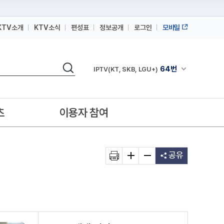
KTV소개
KTV소식
편성표
정보공개
로그인
모바일
164번
스카이라이프
검색
64번
채널안내 펼쳐
IPTV(KT, SKB, LGU+)
164번
스카이라이프
64번
IPTV(KT, SKB, LGU+)
츠
이용자 참여
164번
스카이라이프
공유