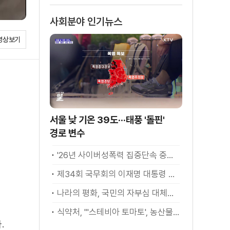
사회분야 인기뉴스
영상보기
서울 낮 기온 39도···태풍 '돌핀'
경로 변수
'26년 사이버성폭력 집중단속 중간성과 발표···향후 추진계획은?
제34회 국무회의 이재명 대통령 모두발언
나라의 평화, 국민의 자부심 대체불가 대한민국 이재명 대통령 모두말씀
식약처, "'스테비아 토마토', 농산물 아닌 가공식품"
.