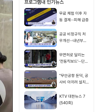
프로그램내 인기뉴스
무료 체험 이후 자
동 결제···피해 급증
공공 비정규직 처
우개선···내년부터
'공정수당' 지급 [뉴
스의 맥]
무면허로 달리는
'전동킥보드'···단속
사각지대
"무안공항 둔덕, 공
사비 아끼려 설치···
활주로 경사 원인"
KTV 대한뉴스 7
(540회)