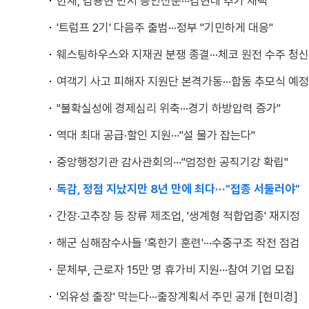
헌재, 김용현 먼저 증인신문···김현태 추가 채택
'트럼프 2기' 다음주 출범···정부 "기민하게 대응"
웨스팅하우스와 지재권 분쟁 종결···체코 원전 수주 청
여객기 사고 피해자 지원단 본격가동···합동 추모식 예정 
"불확실성에 경제심리 위축···경기 하방압력 증가"
역대 최대 공급·할인 지원···"설 물가 잡는다"
중앙행정기관 감사관회의···"엄정한 공직기강 확립"
독감, 정점 지났지만 8년 만에 최다···"접종 서둘러야"
간장·고추장 등 장류 제조업, '생계형 적합업종' 재지정
해군 심해잠수사들 '혹한기 훈련'···수중구조 작전 점검
문체부, 근로자 15만 명 휴가비 지원···참여 기업 모집
'외유성 출장' 막는다···출장계획서 주민 공개 [현미경]