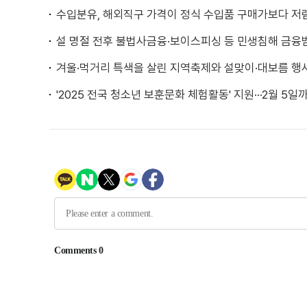
수입분유, 해외직구 가격이 정식 수입품 구매가보다 저
설 명절 전후 불법사금융·보이스피싱 등 민생침해 금융
겨울·먹거리 특색을 살린 지역축제와 설맞이·대보름 행
'2025 전국 청소년 보훈문화 체험활동' 지원···2월 5