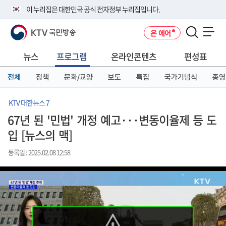
본
메
전
이 누리집은 대한민국 공식 전자정부 누리집입니다.
문
뉴
체
바
바
메
KTV 국민방송
온 에어
로
로
뉴
공식 누리집 주소 확인하기
메뉴 열기
가
가
바
go.kr 주소를 사용하는 누리집은 대한민국 정부기관이 관리하는 누리집입
기
기
로
뉴스
프로그램
온라인콘텐츠
편성표
니다.
가
이밖에 or.kr 또는 .kr등 다른 도메인 주소를 사용하고 있다면 아래 URL에
기
전체
정책
문화/교양
보도
특집
국가기념식
종영
서 도메인 주소를 확인해 보세요
운영중인 공식 누리집보기
KTV 대한뉴스 7
67년 된 '민법' 개정 예고···변동이율제 등 도
입 [뉴스의 맥]
등록일 : 2025.02.08 12:58