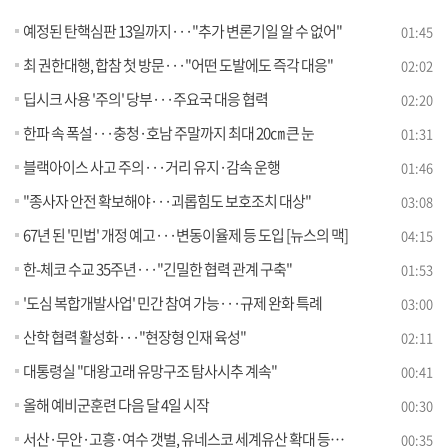
예정된 탄핵심판 13일까지···"추가 변론기일 알 수 없어"
01:45
최 권한대행, 합참 첫 방문···"어떤 도발에도 즉각 대응"
02:02
딥시크 사용 '주의' 당부···주요국 대응 협력
02:20
한파 속 폭설···충청·호남 주말까지 최대 20㎝ 큰 눈
01:31
블랙아이스 사고 주의···거리 유지·감속 운행
01:46
"종사자 안전 확보해야···괴롭힘도 보호조치 대상"
03:08
67년 된 '민법' 개정 예고···변동이율제 등 도입 [뉴스의 맥]
04:15
한-체코 수교 35주년···"긴밀한 협력 관계 구축"
01:53
'도심 복합개발사업' 민간 참여 가능···규제 완화 특례
03:00
산학 협력 활성화···"현장형 인재 육성"
02:11
대통령실 "대왕고래 유망구조 탐사시추 계속"
00:41
올해 예비군훈련 다음 달 4일 시작
00:30
서산·무안·고흥·여수 갯벌, 유네스코 세계유산 확대 등재 도전
00:35