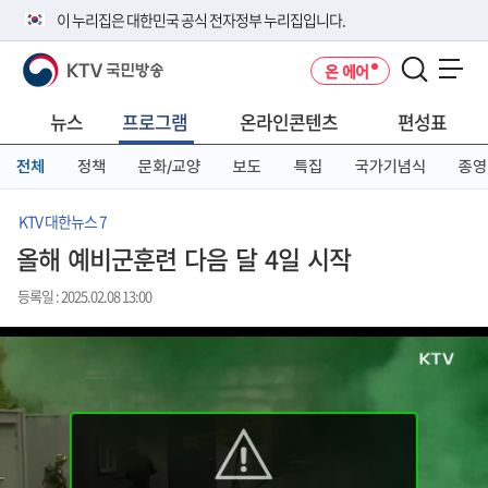
본
메
전
이 누리집은 대한민국 공식 전자정부 누리집입니다.
문
뉴
체
바
바
메
KTV 국민방송
온 에어
로
로
뉴
공식 누리집 주소 확인하기
메뉴 열기
가
가
바
go.kr 주소를 사용하는 누리집은 대한민국 정부기관이 관리하는 누리집입
기
기
로
뉴스
프로그램
온라인콘텐츠
편성표
니다.
가
이밖에 or.kr 또는 .kr등 다른 도메인 주소를 사용하고 있다면 아래 URL에
기
전체
정책
문화/교양
보도
특집
국가기념식
종영
서 도메인 주소를 확인해 보세요
운영중인 공식 누리집보기
KTV 대한뉴스 7
올해 예비군훈련 다음 달 4일 시작
등록일 : 2025.02.08 13:00