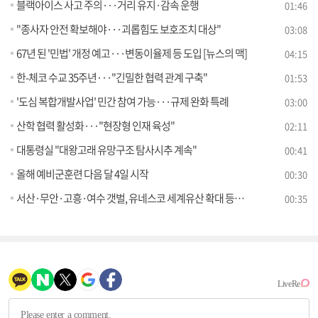
블랙아이스 사고 주의···거리 유지·감속 운행
01:46
"종사자 안전 확보해야···괴롭힘도 보호조치 대상"
03:08
67년 된 '민법' 개정 예고···변동이율제 등 도입 [뉴스의 맥]
04:15
한-체코 수교 35주년···"긴밀한 협력 관계 구축"
01:53
'도심 복합개발사업' 민간 참여 가능···규제 완화 특례
03:00
산학 협력 활성화···"현장형 인재 육성"
02:11
대통령실 "대왕고래 유망구조 탐사시추 계속"
00:41
올해 예비군훈련 다음 달 4일 시작
00:30
서산·무안·고흥·여수 갯벌, 유네스코 세계유산 확대 등재 도전
00:35