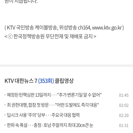
원이 지급됩니다.
( KTV 국민방송 케이블방송, 위성방송 ch164,
www.ktv.go.kr
)
< ⓒ 한국정책방송원 무단전재 및 재배포 금지 >
KTV 대한뉴스 7
(353회)
클립영상
예정된 탄핵심판 13일까지···"추가 변론기일 알 수 없어"
01:45
최 권한대행, 합참 첫 방문···"어떤 도발에도 즉각 대응"
02:02
딥시크 사용 '주의' 당부···주요국 대응 협력
02:20
한파 속 폭설···충청·호남 주말까지 최대 20㎝ 큰 눈
01:31