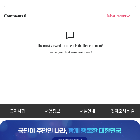
공지사항
채용정보
채널안내
찾아오시는 길
30128 세종특별자치시 정부2청사로 13 한국정책방송원 KTV
TEL: 044-204-8000
Copyrightⓒ KTV 국민방송 All Rights Reserved.