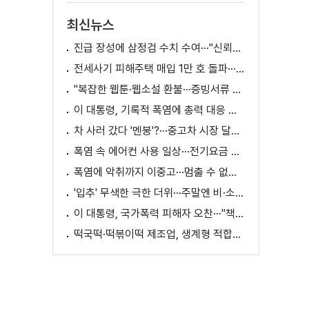
최신뉴스
진급 장성에 삼정검 수치 수여···"신뢰회복 애써달라"
전세사기 피해주택 매입 1만 호 돌파···피해 지원 속도
"복잡한 웹툰·웹소설 환불···증빙서류 요구까지"
이 대통령, 기록적 폭염에 총력 대응 지시 [외신에 비친 한국]
차 사러 갔다 '멘붕'?···중고차 시장 달라진다
폭염 속 에어컨 사용 일상···전기요금 줄이려면?
폭염에 악취까지 이중고···멈출 수 없는 필수노동
'입추' 무색한 극한 더위···주말엔 비·소나기
이 대통령, 국가폭력 피해자 오찬···"책임지고 치유"
떡국떡·떡볶이떡 제조업, 생계형 적합업종 재지정