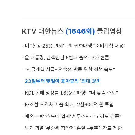
KTV 대한뉴스
(1646회)
클립영상
미 "철강 25% 관세"···최 권한대행 "준비계획 대응"
윤 대통령, 탄핵심판 5번째 출석···7차 변론
"연금개혁 시급···저출생 반등 위한 정책 속도"
23일부터 맞벌이 육아휴직 '최대 3년'
KDI, 올해 성장률 1.6%로 하향···"더 낮출 수도"
K-조선 초격차 기술 확대···2천600억 원 투입
매출 누락 '스드메 업계' 세무조사···"고강도 검증"
투기 과열 '무순위 청약제' 손질···무주택자로 제한