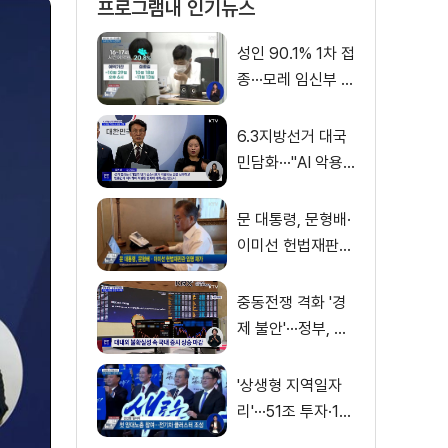
프로그램내 인기뉴스
성인 90.1% 1차 접
종···모레 임신부 사
전예약
6.3지방선거 대국
민담화···"AI 악용
가짜뉴스 처벌"
문 대통령, 문형배·
이미선 헌법재판관
임명 재가
중동전쟁 격화 '경
제 불안'···정부, 금
융·수출입 영향 최
소화
'상생형 지역일자
리'···51조 투자·13
만 명 고용