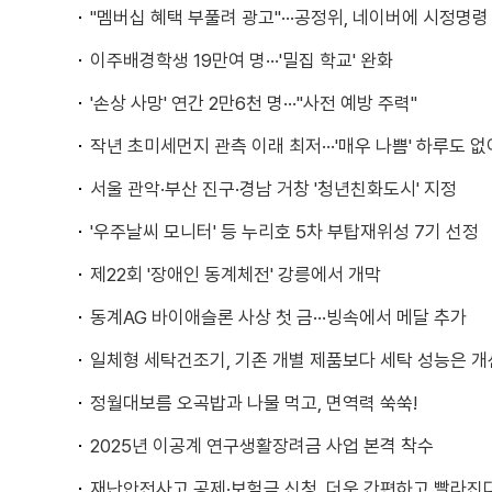
"멤버십 혜택 부풀려 광고"···공정위, 네이버에 시정명령
이주배경학생 19만여 명···'밀집 학교' 완화
'손상 사망' 연간 2만6천 명···"사전 예방 주력"
작년 초미세먼지 관측 이래 최저···'매우 나쁨' 하루도 없
서울 관악·부산 진구·경남 거창 '청년친화도시' 지정
'우주날씨 모니터' 등 누리호 5차 부탑재위성 7기 선정
제22회 '장애인 동계체전' 강릉에서 개막
동계AG 바이애슬론 사상 첫 금···빙속에서 메달 추가
일체형 세탁건조기, 기존 개별 제품보다 세탁 성능은 개
정월대보름 오곡밥과 나물 먹고, 면역력 쑥쑥!
2025년 이공계 연구생활장려금 사업 본격 착수
재난안전사고 공제·보험금 신청, 더욱 간편하고 빨라진