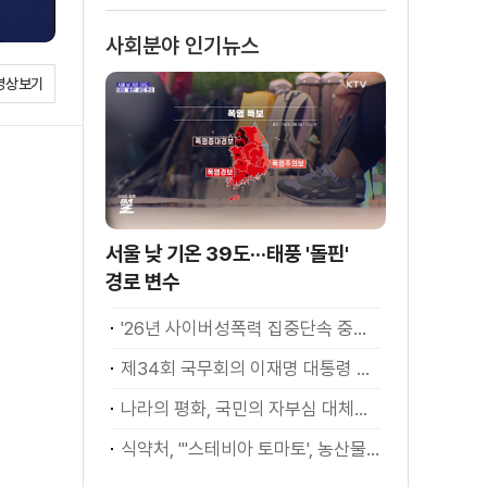
사회분야 인기뉴스
영상보기
서울 낮 기온 39도···태풍 '돌핀'
경로 변수
'26년 사이버성폭력 집중단속 중간성과 발표···향후 추진계획은?
제34회 국무회의 이재명 대통령 모두발언
나라의 평화, 국민의 자부심 대체불가 대한민국 이재명 대통령 모두말씀
식약처, "'스테비아 토마토', 농산물 아닌 가공식품"