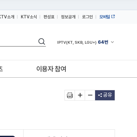
KTV소개
KTV소식
편성표
정보공개
로그인
모바일
164번
스카이라이프
검색
64번
채널안내 펼쳐
IPTV(KT, SKB, LGU+)
164번
스카이라이프
64번
IPTV(KT, SKB, LGU+)
츠
이용자 참여
164번
스카이라이프
공유