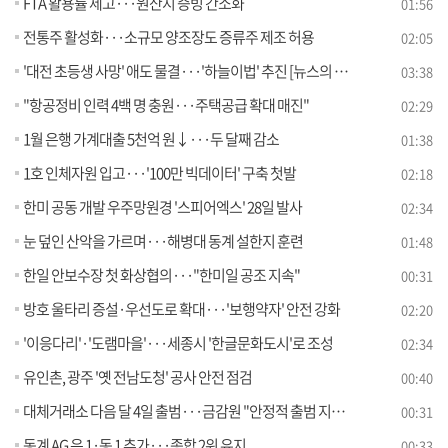
FTA 활용률 제고···원산지 증빙 간소화
01:56
전통주 활성화···소규모 양조장도 증류주 제조 허용
02:05
'대전 초등생 사망' 애도 물결···'하늘이법' 추진 [뉴스의 맥]
03:38
"항공정비 인력 4백 명 충원···주택공급 확대 매진"
02:29
1월 은행 가계대출 5천억 원↓···두 달째 감소
01:38
1호 인체자원 입고···'100만 빅데이터' 구축 첫발
02:18
한미 공동 개발 우주망원경 '스피어엑스' 28일 발사
02:34
눈 덮인 산악을 가르며···해병대 동계 설한지 훈련
01:48
한일 안보수장 첫 화상협의···"한미일 공조 지속"
00:31
방호 울타리 증설·우선도로 확대···'보행약자' 안전 강화
02:20
'이응다리'·'도램마을'···세종시 '한글문화도시'로 조성
02:34
유인촌, 광주 '옛 전남도청' 공사 안전 점검
00:40
대체거래소 다음 달 4일 출범···금감원 "안정적 출범 지원"
00:31
동계 AG 은 1·동 1 추가···종합 2위 유지
00:33