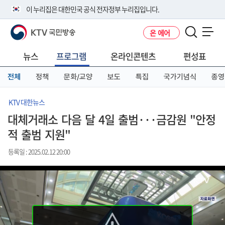
본
메
전
이 누리집은 대한민국 공식 전자정부 누리집입니다.
문
뉴
체
바
바
메
KTV 국민방송
온 에어
로
로
뉴
공식 누리집 주소 확인하기
메뉴 열기
가
가
바
go.kr 주소를 사용하는 누리집은 대한민국 정부기관이 관리하는 누리집입
기
기
로
뉴스
프로그램
온라인콘텐츠
편성표
니다.
가
이밖에 or.kr 또는 .kr등 다른 도메인 주소를 사용하고 있다면 아래 URL에
기
전체
정책
문화/교양
보도
특집
국가기념식
종영
서 도메인 주소를 확인해 보세요
운영중인 공식 누리집보기
KTV 대한뉴스
대체거래소 다음 달 4일 출범···금감원 "안정
적 출범 지원"
등록일 : 2025.02.12 20:00