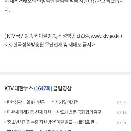
서 대체거래소의 안정적인 출범을 적극 지원하겠다고 밝혔습니
다.
( KTV 국민방송 케이블방송, 위성방송 ch164,
www.ktv.go.kr
)
< ⓒ 한국정책방송원 무단전재 및 재배포 금지 >
KTV 대한뉴스
(1647회)
클립영상
탄핵심판 내일 8차 변론···추가 기일 미지정
02:05
미 관세 피해기업 선제 지원···반도체법 등 국회 합의 촉구
02:16
'중소벤처기업 수출 지원 방안' 이달 발표···트럼프 관세 대응
02:07