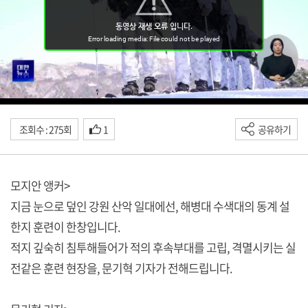
조회수 : 275회
1
공유하기
모지안 앵커>
지금 눈으로 덮인 강원 산악 일대에선, 해병대 수색대의 동계 설
한지 훈련이 한창입니다.
적지 깊숙히 침투해들어가 적의 후속부대를 고립, 격멸시키는 실
전같은 훈련 현장을, 문기혁 기자가 전해드립니다.