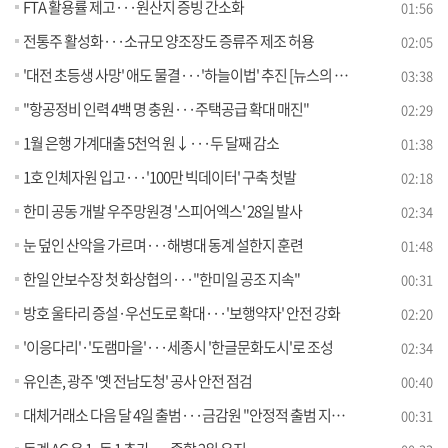
FTA 활용률 제고···원산지 증빙 간소화
01:56
전통주 활성화···소규모 양조장도 증류주 제조 허용
02:05
'대전 초등생 사망' 애도 물결···'하늘이법' 추진 [뉴스의 맥]
03:38
"항공정비 인력 4백 명 충원···주택공급 확대 매진"
02:29
1월 은행 가계대출 5천억 원↓···두 달째 감소
01:38
1호 인체자원 입고···'100만 빅데이터' 구축 첫발
02:18
한미 공동 개발 우주망원경 '스피어엑스' 28일 발사
02:34
눈 덮인 산악을 가르며···해병대 동계 설한지 훈련
01:48
한일 안보수장 첫 화상협의···"한미일 공조 지속"
00:31
방호 울타리 증설·우선도로 확대···'보행약자' 안전 강화
02:20
'이응다리'·'도램마을'···세종시 '한글문화도시'로 조성
02:34
유인촌, 광주 '옛 전남도청' 공사 안전 점검
00:40
대체거래소 다음 달 4일 출범···금감원 "안정적 출범 지원"
00:31