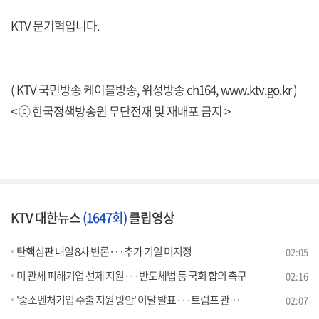
KTV 문기혁입니다.
( KTV 국민방송 케이블방송, 위성방송 ch164,
www.ktv.go.kr
)
< ⓒ 한국정책방송원 무단전재 및 재배포 금지 >
KTV 대한뉴스
(1647회)
클립영상
탄핵심판 내일 8차 변론···추가 기일 미지정
02:05
미 관세 피해기업 선제 지원···반도체법 등 국회 합의 촉구
02:16
'중소벤처기업 수출 지원 방안' 이달 발표···트럼프 관세 대응
02:07