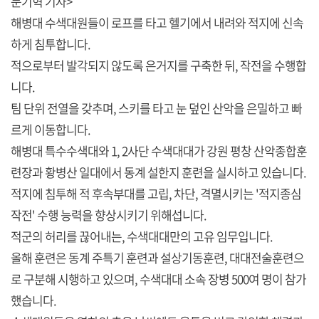
문기혁 기자>
해병대 수색대원들이 로프를 타고 헬기에서 내려와 적지에 신속
하게 침투합니다.
적으로부터 발각되지 않도록 은거지를 구축한 뒤, 작전을 수행합
니다.
팀 단위 전열을 갖추며, 스키를 타고 눈 덮인 산악을 은밀하고 빠
르게 이동합니다.
해병대 특수수색대와 1, 2사단 수색대대가 강원 평창 산악종합훈
련장과 황병산 일대에서 동계 설한지 훈련을 실시하고 있습니다.
적지에 침투해 적 후속부대를 고립, 차단, 격멸시키는 '적지종심
작전' 수행 능력을 향상시키기 위해섭니다.
적군의 허리를 끊어내는, 수색대대만의 고유 임무입니다.
올해 훈련은 동계 주특기 훈련과 설상기동훈련, 대대전술훈련으
로 구분해 시행하고 있으며, 수색대대 소속 장병 500여 명이 참가
했습니다.