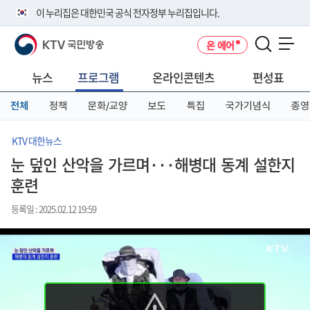
본
메
전
이 누리집은 대한민국 공식 전자정부 누리집입니다.
문
뉴
체
바
바
메
KTV 국민방송
온 에어
로
로
뉴
공식 누리집 주소 확인하기
메뉴 열기
가
가
바
go.kr 주소를 사용하는 누리집은 대한민국 정부기관이 관리하는 누리집입
기
기
로
뉴스
프로그램
온라인콘텐츠
편성표
니다.
가
이밖에 or.kr 또는 .kr등 다른 도메인 주소를 사용하고 있다면 아래 URL에
기
전체
정책
문화/교양
보도
특집
국가기념식
종영
서 도메인 주소를 확인해 보세요
운영중인 공식 누리집보기
KTV 대한뉴스
눈 덮인 산악을 가르며···해병대 동계 설한지
훈련
등록일 : 2025.02.12 19:59