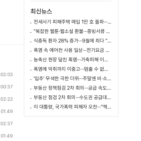
최신뉴스
전세사기 피해주택 매입 1만 호 돌파···피해 지원 속도
"복잡한 웹툰·웹소설 환불···증빙서류 요구까지"
식중독 환자 28% 증가···9월에 최다 "입추 방심 금물"
폭염 속 에어컨 사용 일상···전기요금 줄이려면?
농축산 현장 덮친 폭염···가축피해 이틀 새 28만 마리↑
폭염에 악취까지 이중고···멈출 수 없는 필수노동
02:03
'입추' 무색한 극한 더위···주말엔 비·소나기
00:37
부동산 정책점검 2차 회의···공급 속도전 본격화하나
부동산 점검 2차 회의···수도권 공급대책 논의
02:22
이 대통령, 국가폭력 피해자 오찬···"책임지고 치유"
01:49
02:37
01:49