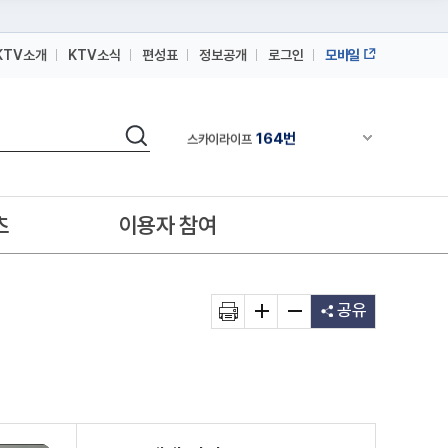
KTV소개
KTV소식
편성표
정보공개
로그인
모바일
164번
스카이라이프
64번
IPTV(KT, SKB, LGU+)
검색
164번
채널안내 펼쳐
스카이라이프
64번
IPTV(KT, SKB, LGU+)
164번
스카이라이프
츠
이용자 참여
공유