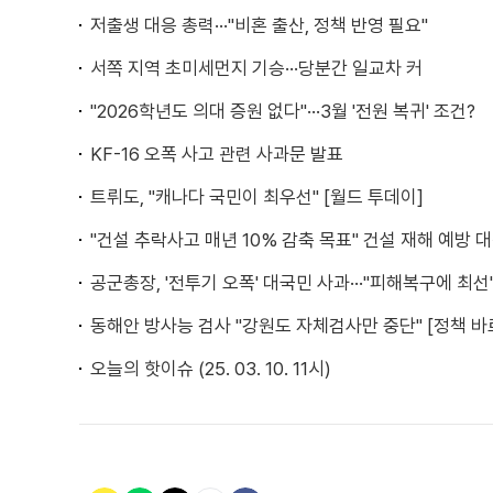
저출생 대응 총력···"비혼 출산, 정책 반영 필요"
서쪽 지역 초미세먼지 기승···당분간 일교차 커
"2026학년도 의대 증원 없다"···3월 '전원 복귀' 조건?
KF-16 오폭 사고 관련 사과문 발표
트뤼도, "캐나다 국민이 최우선" [월드 투데이]
"건설 추락사고 매년 10% 감축 목표" 건설 재해 예방 
공군총장, '전투기 오폭' 대국민 사과···"피해복구에 최선
동해안 방사능 검사 "강원도 자체검사만 중단" [정책 바
오늘의 핫이슈 (25. 03. 10. 11시)