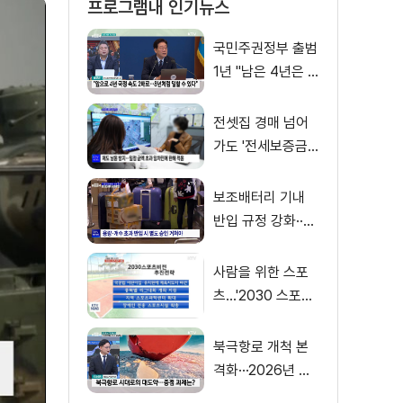
프로그램내 인기뉴스
국민주권정부 출범
1년 "남은 4년은 8
년처럼"
전셋집 경매 넘어
가도 '전세보증금'
먼저 돌려받는다
보조배터리 기내
반입 규정 강화··
·'수량·보관 제한'
사람을 위한 스포
츠…'2030 스포츠
비전' 공개
북극항로 개척 본
격화···2026년 해
양수산부 업무계획