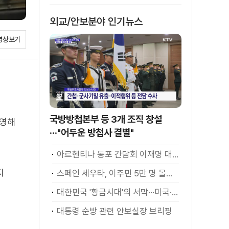
은?
외교/안보분야 인기뉴스
영상보기
국방방첩본부 등 3개 조직 창설
반영해
···"어두운 방첩사 결별"
아르헨티나 동포 간담회 이재명 대통령 모두발언
지
스페인 세우타, 이주민 5만 명 몰려 [월드 투데이]
대한민국 '황금시대'의 서막···미국·남미 순방 성과 총정리 [정.주.행]
대통령 순방 관련 안보실장 브리핑