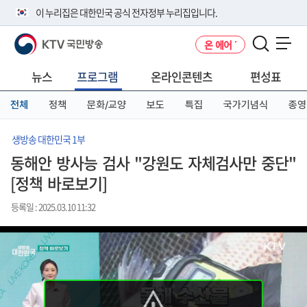
본
메
전
이 누리집은 대한민국 공식 전자정부 누리집입니다.
문
뉴
체
바
바
메
KTV 국민방송
온 에어
로
로
뉴
공식 누리집 주소 확인하기
메뉴 열기
가
가
바
go.kr 주소를 사용하는 누리집은 대한민국 정부기관이 관리하는 누리집입
기
기
로
뉴스
프로그램
온라인콘텐츠
편성표
니다.
가
이밖에 or.kr 또는 .kr등 다른 도메인 주소를 사용하고 있다면 아래 URL에
기
전체
정책
문화/교양
보도
특집
국가기념식
종영
서 도메인 주소를 확인해 보세요
운영중인 공식 누리집보기
생방송 대한민국 1부
동해안 방사능 검사 "강원도 자체검사만 중단"
[정책 바로보기]
등록일 : 2025.03.10 11:32