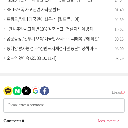
KF-16 오폭 사고 관련 사과문 발표
01:49
트뤼도, "캐나다 국민이 최우선" [월드 투데이]
04:59
"건설 추락사고 매년 10% 감축 목표" 건설 재해 예방 대책은?
15:02
공군총장, '전투기 오폭' 대국민 사과···"피해복구에 최선"
00:23
동해안 방사능 검사 "강원도 자체검사만 중단" [정책 바로보기]
03:00
오늘의 핫이슈 (25. 03. 10. 11시)
03:29