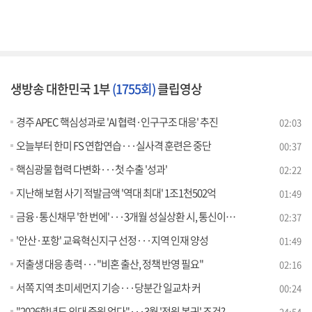
생방송 대한민국 1부
(1755회)
클립영상
경주 APEC 핵심성과로 'AI 협력·인구구조 대응' 추진
02:03
오늘부터 한미 FS 연합연습···실사격 훈련은 중단
00:37
핵심광물 협력 다변화···첫 수출 '성과'
02:22
지난해 보험 사기 적발금액 '역대 최대' 1조1천502억
01:49
금융·통신채무 '한 번에'···3개월 성실상환 시, 통신이용 재개
02:37
'안산·포항' 교육혁신지구 선정···지역 인재 양성
01:49
저출생 대응 총력···"비혼 출산, 정책 반영 필요"
02:16
서쪽 지역 초미세먼지 기승···당분간 일교차 커
00:24
"2026학년도 의대 증원 없다"···3월 '전원 복귀' 조건?
24:54