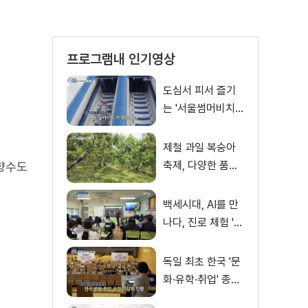
프로그램내 인기영상
도심서 피서 즐기
는 '서울썸머비치'
인기몰이
제철 과일 복숭아
축제, 다양한 품종·
 향수도
체험 즐겨
백세시대, AI를 만
나다, 진로 체험 'AI
창작 아이돌' 쇼케
이스
독일 최초 한국 '문
화·유학·취업' 종합
박람회