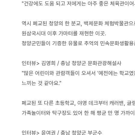
"건강에도 도움 되고 저에게는 아주 좋은 체육관이어서
역시 폐교된 청양의 한 분교, 백제문화 체험박물관으
원삼국시대 이후 가마터를 재현한 이곳.
청양군민들이 기증한 유물로 추억의 민속문화생활용
인터뷰> 김영희 / 충남 청양군 문화관광해설사
"많은 어린이와 관람객들이 오셔서 '예전에는 학교였
느끼는 것 같아요."
폐교된 또 다른 초등학교, 야영 데크부터 캐러밴, 
가족놀이터와 탁구장도 있어 한 해 평균 만 명 가까이
인터뷰> 윤여권 / 충남 청양군 부군수