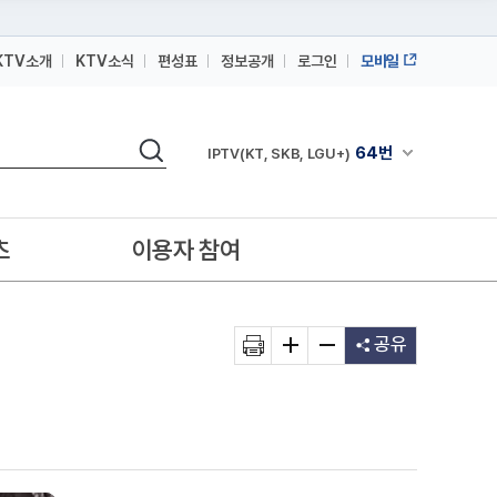
KTV소개
KTV소식
편성표
정보공개
로그인
모바일
164번
스카이라이프
검색
64번
채널안내 펼쳐
IPTV(KT, SKB, LGU+)
164번
스카이라이프
64번
IPTV(KT, SKB, LGU+)
츠
이용자 참여
164번
스카이라이프
공유