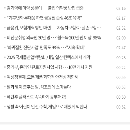
감기약에 마약 성분이···불법 의약품 반입 급증
02:16
"기후변화 무대응 하면 금융권 손실 46조 육박"
02:17
금융위, 보험개혁 방안 마련···자동차보험료·실손보험 인하
02:32
비전문취업 외국인 30만 명···'월소득 200만 원 이상' 98%
02:00
'희귀질환 진단사업' 만족도 98% ···"지속 확대"
02:47
2025 국제물산업박람회, 내일 일산 킨텍스에서 개막
00:28
중기부, 온라인 판로지원사업 시행···10만 개사 지원
00:22
여성청결제, 모든 제품 화학적 안전성 적합해
00:55
달과 별이 춤추는 밤, 석조전에 스며들다
00:53
AI 단추 플러스로 똑똑하게 공부해요!
00:50
생활 속 어린이 안전 수칙, 게임으로 재밌게 익힌다
00:52