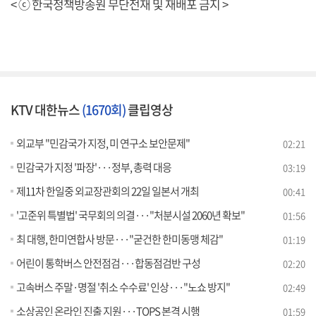
< ⓒ 한국정책방송원 무단전재 및 재배포 금지 >
KTV 대한뉴스
(1670회)
클립영상
외교부 "민감국가 지정, 미 연구소 보안문제"
02:21
민감국가 지정 '파장'···정부, 총력 대응
03:19
제11차 한일중 외교장관회의 22일 일본서 개최
00:41
'고준위 특별법' 국무회의 의결···"처분시설 2060년 확보"
01:56
최 대행, 한미연합사 방문···"굳건한 한미동맹 체감"
01:19
어린이 통학버스 안전점검···합동점검반 구성
02:20
고속버스 주말·명절 '취소 수수료' 인상···"노쇼 방지"
02:49
소상공인 온라인 진출 지원···TOPS 본격 시행
01:59