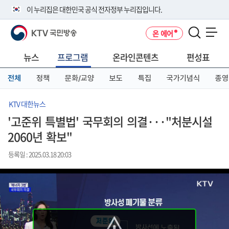
본
메
전
이 누리집은 대한민국 공식 전자정부 누리집입니다.
문
뉴
체
바
바
메
KTV 국민방송
온 에어
로
로
뉴
공식 누리집 주소 확인하기
메뉴 열기
가
가
바
go.kr 주소를 사용하는 누리집은 대한민국 정부기관이 관리하는 누리집입
기
기
로
뉴스
프로그램
온라인콘텐츠
편성표
니다.
가
이밖에 or.kr 또는 .kr등 다른 도메인 주소를 사용하고 있다면 아래 URL에
기
전체
정책
문화/교양
보도
특집
국가기념식
종영
서 도메인 주소를 확인해 보세요
운영중인 공식 누리집보기
KTV 대한뉴스
'고준위 특별법' 국무회의 의결···"처분시설
2060년 확보"
등록일 : 2025.03.18 20:03