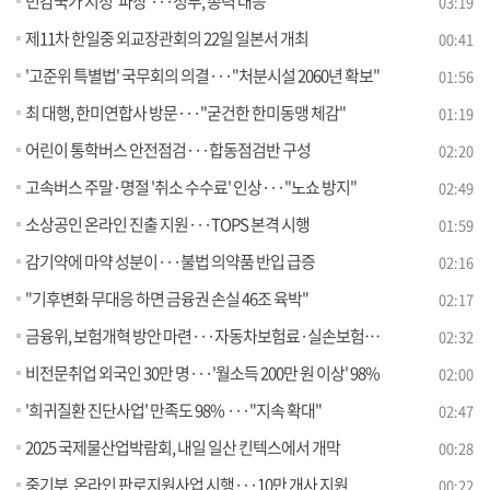
민감국가 지정 '파장'···정부, 총력 대응
03:19
제11차 한일중 외교장관회의 22일 일본서 개최
00:41
'고준위 특별법' 국무회의 의결···"처분시설 2060년 확보"
01:56
최 대행, 한미연합사 방문···"굳건한 한미동맹 체감"
01:19
어린이 통학버스 안전점검···합동점검반 구성
02:20
고속버스 주말·명절 '취소 수수료' 인상···"노쇼 방지"
02:49
소상공인 온라인 진출 지원···TOPS 본격 시행
01:59
감기약에 마약 성분이···불법 의약품 반입 급증
02:16
"기후변화 무대응 하면 금융권 손실 46조 육박"
02:17
금융위, 보험개혁 방안 마련···자동차보험료·실손보험 인하
02:32
비전문취업 외국인 30만 명···'월소득 200만 원 이상' 98%
02:00
'희귀질환 진단사업' 만족도 98% ···"지속 확대"
02:47
2025 국제물산업박람회, 내일 일산 킨텍스에서 개막
00:28
중기부, 온라인 판로지원사업 시행···10만 개사 지원
00:22