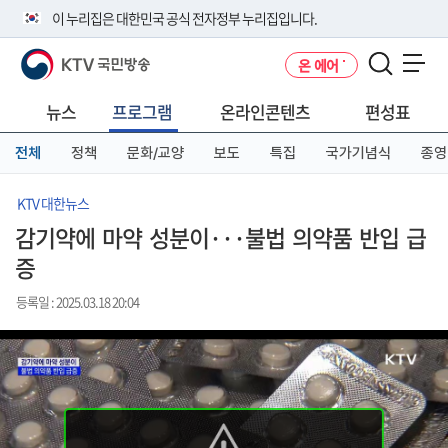
본
메
전
이 누리집은 대한민국 공식 전자정부 누리집입니다.
문
뉴
체
바
바
메
KTV 국민방송
온 에어
로
로
뉴
공식 누리집 주소 확인하기
메뉴 열기
가
가
바
go.kr 주소를 사용하는 누리집은 대한민국 정부기관이 관리하는 누리집입
기
기
로
뉴스
프로그램
온라인콘텐츠
편성표
니다.
가
이밖에 or.kr 또는 .kr등 다른 도메인 주소를 사용하고 있다면 아래 URL에
기
전체
정책
문화/교양
보도
특집
국가기념식
종영
서 도메인 주소를 확인해 보세요
운영중인 공식 누리집보기
KTV 대한뉴스
감기약에 마약 성분이···불법 의약품 반입 급
증
등록일 : 2025.03.18 20:04