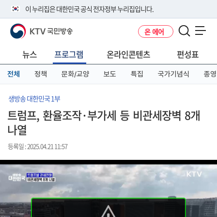
본
메
전
이 누리집은 대한민국 공식 전자정부 누리집입니다.
문
뉴
체
바
바
메
KTV 국민방송
온 에어
로
로
뉴
공식 누리집 주소 확인하기
메뉴 열기
가
가
바
go.kr 주소를 사용하는 누리집은 대한민국 정부기관이 관리하는 누리집입
기
기
로
뉴스
프로그램
온라인콘텐츠
편성표
니다.
가
이밖에 or.kr 또는 .kr등 다른 도메인 주소를 사용하고 있다면 아래 URL에
기
전체
정책
문화/교양
보도
특집
국가기념식
종영
서 도메인 주소를 확인해 보세요
운영중인 공식 누리집보기
생방송 대한민국 1부
트럼프, 환율조작·부가세 등 비관세장벽 8개
나열
등록일 : 2025.04.21 11:57