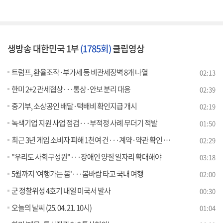
생방송 대한민국 1부
(1785회)
클립영상
트럼프, 환율조작·부가세 등 비관세장벽 8개 나열
02:13
한미 2+2 관세협상···통상·안보 분리 대응
02:39
중기부, 소상공인 배달·택배비 확인지급 개시
02:19
녹색기업 지원 사업 점검···부적정 사례 무더기 적발
01:50
최근 3년 게임 소비자 피해 1천여 건···계약·약관 확인 필수
02:29
"우리도 사회구성원"···장애인 양질 일자리 확대해야
03:18
5월까지 '여행가는 봄'···봄바람 타고 국내 여행
02:00
군 정찰위성 4호기 내일 미국서 발사
00:30
오늘의 날씨 (25. 04. 21. 10시)
01:04