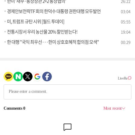
한미 '재무·통상장관 2+2 통상협의'
26:22
경제안보전략TF 회의 한덕수 대통령 권한대행 모두발언
03:04
미, 트럼프 규탄 시위 [월드 투데이]
05:55
전통시장서 우리 농산물 20% 할인받는다!
19:04
한 대행 "국익 최우선···한미 상호호혜적 합의점 모색"
00:29