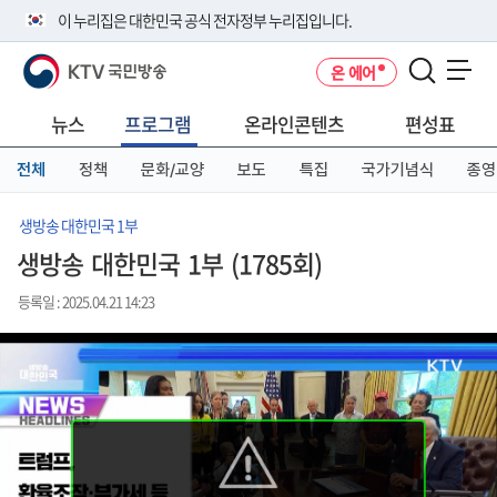
본
메
전
이 누리집은 대한민국 공식 전자정부 누리집입니다.
문
뉴
체
바
바
메
KTV 국민방송
온 에어
로
로
뉴
공식 누리집 주소 확인하기
메뉴 열기
가
가
바
go.kr 주소를 사용하는 누리집은 대한민국 정부기관이 관리하는 누리집입
기
기
로
뉴스
프로그램
온라인콘텐츠
편성표
니다.
가
이밖에 or.kr 또는 .kr등 다른 도메인 주소를 사용하고 있다면 아래 URL에
기
전체
정책
문화/교양
보도
특집
국가기념식
종영
서 도메인 주소를 확인해 보세요
운영중인 공식 누리집보기
생방송 대한민국 1부
생방송 대한민국 1부 (1785회)
등록일 : 2025.04.21 14:23