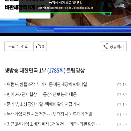
조회수 : 41회
0
공유하기
생방송 대한민국 1부
(1785회)
클립영상
트럼프, 환율조작·부가세 등 비관세장벽 8개 나열
02:13
한미 2+2 관세협상···통상·안보 분리 대응
02:39
중기부, 소상공인 배달·택배비 확인지급 개시
02:19
녹색기업 지원 사업 점검···부적정 사례 무더기 적발
01:50
최근 3년 게임 소비자 피해 1천여 건···계약·약관 확인 필수
02:29