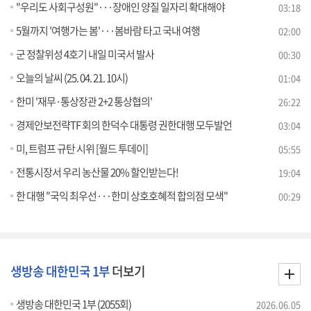
"우리도 사회구성원"···장애인 양질 일자리 확대해야
03:18
5월까지 '여행가는 봄'···봄바람 타고 국내 여행
02:00
군 정찰위성 4호기 내일 미국서 발사
00:30
오늘의 날씨 (25. 04. 21. 10시)
01:04
한미 '재무·통상장관 2+2 통상협의'
26:22
경제안보전략TF 회의 한덕수 대통령 권한대행 모두발언
03:04
미, 트럼프 규탄 시위 [월드 투데이]
05:55
전통시장서 우리 농산물 20% 할인받는다!
19:04
한 대행 "국익 최우선···한미 상호호혜적 합의점 모색"
00:29
생방송 대한민국 1부
더보기
생방송 대한민국 1부 (2055회)
2026.06.05