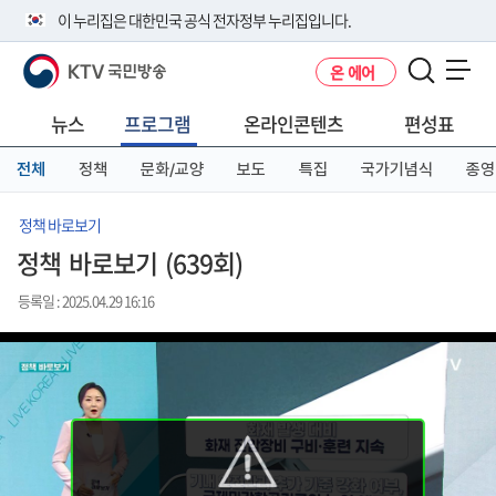
본
메
전
이 누리집은 대한민국 공식 전자정부 누리집입니다.
문
뉴
체
바
바
메
KTV 국민방송
온 에어
로
로
뉴
공식 누리집 주소 확인하기
메뉴 열기
가
가
바
go.kr 주소를 사용하는 누리집은 대한민국 정부기관이 관리하는 누리집입
기
기
로
뉴스
프로그램
온라인콘텐츠
편성표
니다.
가
이밖에 or.kr 또는 .kr등 다른 도메인 주소를 사용하고 있다면 아래 URL에
기
전체
정책
문화/교양
보도
특집
국가기념식
종영
서 도메인 주소를 확인해 보세요
운영중인 공식 누리집보기
정책 바로보기
정책 바로보기 (639회)
등록일 : 2025.04.29 16:16