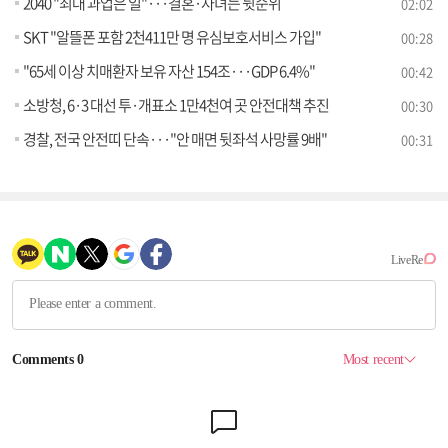
2040 "최대 과업은 일"···결혼·자녀는 뒷순위
02:02
SKT "알뜰폰 포함 2천411만 명 유심보호서비스 가입"
00:28
"65세 이상 치매환자 보유 자산 154조···GDP 6.4%"
00:42
소방청, 6·3 대선 투·개표소 1만4천여 곳 안전대책 추진
00:30
경찰, 전국 안전띠 단속···"안 매면 뒷좌석 사망률 9배"
00:31