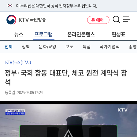
본
메
전
이 누리집은 대한민국 공식 전자정부 누리집입니다.
문
뉴
체
바
바
메
KTV 국민방송
온 에어
로
로
뉴
공식 누리집 주소 확인하기
메뉴 열기
가
가
바
go.kr 주소를 사용하는 누리집은 대한민국 정부기관이 관리하는 누리집입
기
기
로
뉴스
프로그램
온라인콘텐츠
편성표
니다.
가
이밖에 or.kr 또는 .kr등 다른 도메인 주소를 사용하고 있다면 아래 URL에
기
전체
정책
문화/교양
보도
특집
국가기념식
종영
서 도메인 주소를 확인해 보세요
운영중인 공식 누리집보기
KTV 뉴스 (17시)
정부·국회 합동 대표단, 체코 원전 계약식 참
석
등록일 : 2025.05.06 17:24