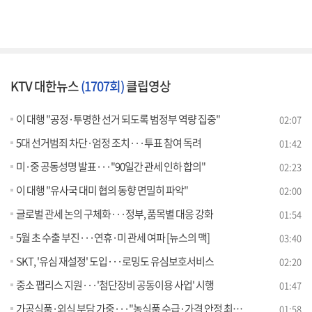
KTV 대한뉴스
(1707회)
클립영상
이 대행 "공정·투명한 선거 되도록 범정부 역량 집중"
02:07
5대 선거범죄 차단·엄정 조치···투표 참여 독려
01:42
미·중 공동성명 발표···"90일간 관세 인하 합의"
02:23
이 대행 "유사국 대미 협의 동향 면밀히 파악"
02:00
글로벌 관세 논의 구체화···정부, 품목별 대응 강화
01:54
5월 초 수출 부진···연휴·미 관세 여파 [뉴스의 맥]
03:40
SKT, '유심 재설정' 도입···로밍도 유심보호서비스
02:20
중소 팹리스 지원···'첨단장비 공동이용 사업' 시행
01:47
가공식품·외식 부담 가중···"농식품 수급·가격 안정 최선"
01:58