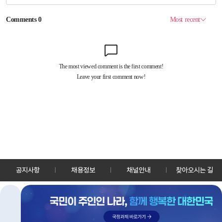
공지사항
채용정보
채널안내
찾아오시는 길
30128 세종특별자치시 정부2청사로 13 한국정책방송원 KTV
TEL: 044-204-8000
Copyrightⓒ KTV 국민방송 All Rights Reserved.