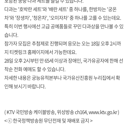
포함된 궁중 다과 세트를 즐길 수 있습니다.
다과는 '호박란 세트'와 '배란 세트' 중 하나를, 한방차는 '궁온
차'와 '장생차', '청온차', '오미자차' 중 하나를 고를 수 있는데요.
특히 이번 행사에선 고급 공예품들로 꾸민 다과상을 만나볼 수 있
습니다.
참가자 모집은 추첨제로 진행되며 응모는 오는 18일 오후 2시까
지 티켓링크 홈페이지에서 가능한데요.
28일 오후 2시부턴 만 65세 이상과 장애인, 국가유공자에 한해 선
착순 전화 예매도 할 수 있습니다.
자세한 내용은 궁능유적본부나 국가유산진흥원 누리집에서 확
인해 보시기 바랍니다.
( KTV 국민방송 케이블방송, 위성방송 ch164,
www.ktv.go.kr
)
< ⓒ 한국정책방송원 무단전재 및 재배포 금지 >