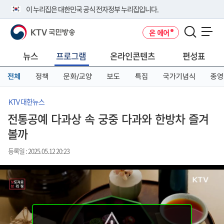
본
메
전
이 누리집은 대한민국 공식 전자정부 누리집입니다.
문
뉴
체
바
바
메
KTV 국민방송
온 에어
로
로
뉴
공식 누리집 주소 확인하기
메뉴 열기
가
가
바
go.kr 주소를 사용하는 누리집은 대한민국 정부기관이 관리하는 누리집입
기
기
로
뉴스
프로그램
온라인콘텐츠
편성표
니다.
가
이밖에 or.kr 또는 .kr등 다른 도메인 주소를 사용하고 있다면 아래 URL에
기
전체
정책
문화/교양
보도
특집
국가기념식
종영
서 도메인 주소를 확인해 보세요
운영중인 공식 누리집보기
KTV 대한뉴스
전통공예 다과상 속 궁중 다과와 한방차 즐겨
볼까
등록일 : 2025.05.12 20:23