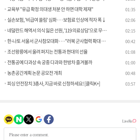
교육부 "유급 확정 의대생 처분 안 하면 대학 제재"
01:35
실손보험, '비급여 쏠림' 심화···보험료 인상에 적자 폭↓
02:06
네덜란드 해역서 의식 잃은 선원, '119 의료상담'으로 무사 귀국
02:15
한-나토 서울서 군사참모대화···"러북 군사협력 확대 우려"
00:42
조선왕릉에서 울려 퍼지는 전통과 현대의 선율
01:08
전통공예 다과상 속 궁중 다과와 한방차 즐겨볼까
01:00
농촌공간계획 논문 공모전 개최
00:48
피싱 안전장치 3총사, 지금 바로 신청하세요! [클릭K+]
03:57