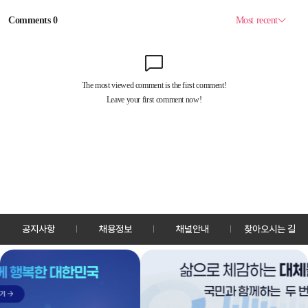
공지사항
채용정보
채널안내
찾아오시는 길
30128 세종특별자치시 정부2청사로 13 한국정책방송원 KTV
TEL: 044-204-8000
Copyrightⓒ KTV 국민방송 All Rights Reserved.
PC버전
앱 다운로드