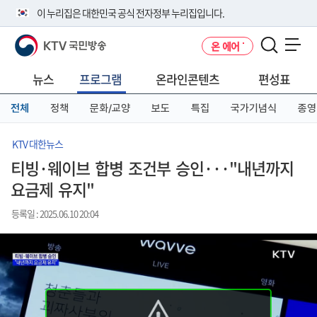
본
메
전
이 누리집은 대한민국 공식 전자정부 누리집입니다.
문
뉴
체
바
바
메
KTV 국민방송
온 에어
로
로
뉴
공식 누리집 주소 확인하기
메뉴 열기
가
가
바
go.kr 주소를 사용하는 누리집은 대한민국 정부기관이 관리하는 누리집입
기
기
로
뉴스
프로그램
온라인콘텐츠
편성표
니다.
가
이밖에 or.kr 또는 .kr등 다른 도메인 주소를 사용하고 있다면 아래 URL에
기
전체
정책
문화/교양
보도
특집
국가기념식
종영
서 도메인 주소를 확인해 보세요
운영중인 공식 누리집보기
KTV 대한뉴스
티빙·웨이브 합병 조건부 승인···"내년까지
요금제 유지"
등록일 : 2025.06.10 20:04