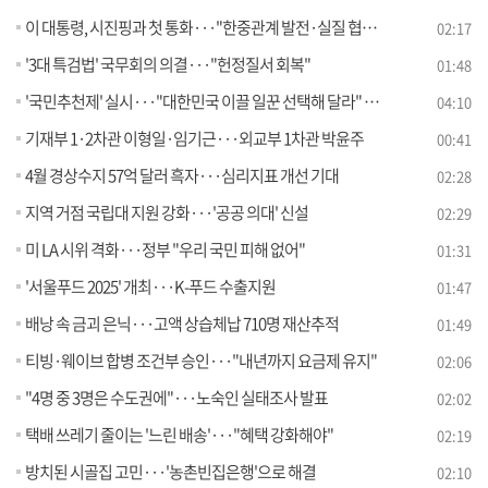
이 대통령, 시진핑과 첫 통화···"한중관계 발전·실질 협력"
02:17
'3대 특검법' 국무회의 의결···"헌정질서 회복"
01:48
'국민추천제' 실시···"대한민국 이끌 일꾼 선택해 달라" [뉴스의 맥]
04:10
기재부 1·2차관 이형일·임기근···외교부 1차관 박윤주
00:41
4월 경상수지 57억 달러 흑자···심리지표 개선 기대
02:28
지역 거점 국립대 지원 강화···'공공 의대' 신설
02:29
미 LA 시위 격화···정부 "우리 국민 피해 없어"
01:31
'서울푸드 2025' 개최···K-푸드 수출지원
01:47
배낭 속 금괴 은닉···고액 상습체납 710명 재산추적
01:49
티빙·웨이브 합병 조건부 승인···"내년까지 요금제 유지"
02:06
"4명 중 3명은 수도권에"···노숙인 실태조사 발표
02:02
택배 쓰레기 줄이는 '느린 배송'···"혜택 강화해야"
02:19
방치된 시골집 고민···'농촌빈집은행'으로 해결
02:10