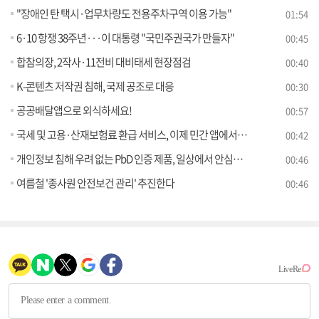
"장애인 탄 택시·업무차량도 전용주차구역 이용 가능"
01:54
6·10 항쟁 38주년···이 대통령 "국민주권국가 만들자"
00:45
합참의장, 2작사·11전비 대비태세 현장점검
00:40
K-콘텐츠 저작권 침해, 국제 공조로 대응
00:30
공공배달앱으로 외식하세요!
00:57
국세 및 고용·산재보험료 환급 서비스, 이제 민간 앱에서 편리하게 이용하세요
00:42
개인정보 침해 우려 없는 PbD 인증 제품, 일상에서 안심하고 사용하세요
00:46
여름철 '종사원 안전보건 관리' 추진한다
00:46