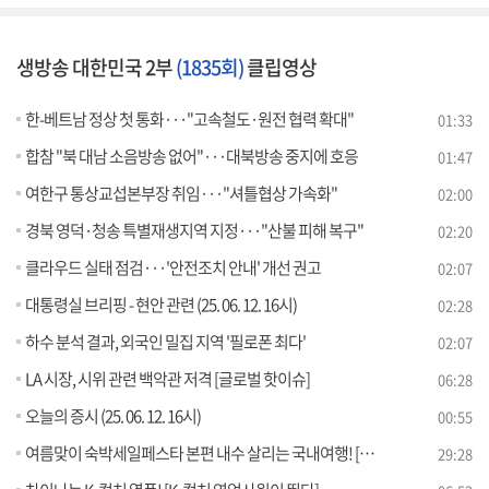
생방송 대한민국 2부
(1835회)
클립영상
한-베트남 정상 첫 통화···"고속철도·원전 협력 확대"
01:33
합참 "북 대남 소음방송 없어"···대북방송 중지에 호응
01:47
여한구 통상교섭본부장 취임···"셔틀협상 가속화"
02:00
경북 영덕·청송 특별재생지역 지정···"산불 피해 복구"
02:20
클라우드 실태 점검···'안전조치 안내' 개선 권고
02:07
대통령실 브리핑 - 현안 관련 (25. 06. 12. 16시)
02:28
하수 분석 결과, 외국인 밀집 지역 '필로폰 최다'
02:07
LA 시장, 시위 관련 백악관 저격 [글로벌 핫이슈]
06:28
오늘의 증시 (25. 06. 12. 16시)
00:55
여름맞이 숙박세일페스타 본편 내수 살리는 국내여행! [여행을 떠나요]
29:28