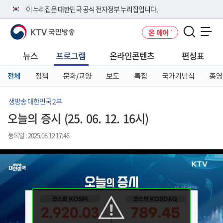
본
메
전
이 누리집은 대한민국 공식 전자정부 누리집입니다.
문
뉴
체
바
바
메
KTV 국민방송
온 에어
로
로
뉴
공식 누리집 주소 확인하기
메뉴 열기
가
가
바
go.kr 주소를 사용하는 누리집은 대한민국 정부기관이 관리하는 누리집입
기
기
로
뉴스
프로그램
온라인콘텐츠
편성표
니다.
가
이밖에 or.kr 또는 .kr등 다른 도메인 주소를 사용하고 있다면 아래 URL에
기
전체
정책
문화/교양
보도
특집
국가기념식
종영
서 도메인 주소를 확인해 보세요
운영중인 공식 누리집보기
생방송 대한민국 2부
오늘의 증시 (25. 06. 12. 16시)
등록일 : 2025.06.12 17:46