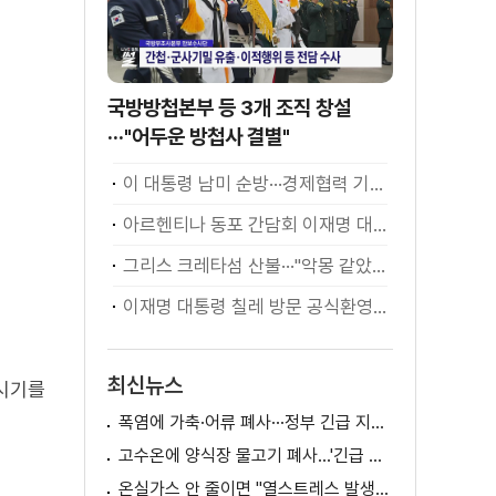
국방방첩본부 등 3개 조직 창설
···"어두운 방첩사 결별"
이 대통령 남미 순방···경제협력 기대 성과는?
아르헨티나 동포 간담회 이재명 대통령 모두발언
그리스 크레타섬 산불···"악몽 같았다" [월드 투데이]
이재명 대통령 칠레 방문 공식환영식
최신뉴스
주시기를
폭염에 가축·어류 폐사···정부 긴급 지원책 마련
고수온에 양식장 물고기 폐사...'긴급 방류' 지원
온실가스 안 줄이면 "열스트레스 발생일 29배 증가"