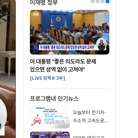
이재명 정부
0
1
2
3
이 대통령 "좋은 의도라도 문제
있으면 성역 없이 고쳐야"
[LIVE 정책 K 3부]
프로그램내 인기뉴스
오늘부터 전기차·
수소차 고속도로
통행료 50% 할인