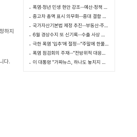
폭염·청년 민생 현안 강조···예산·정책 방향 제시
중고차 총액 표시 의무화···중대 결함 시 '계약 해제'
국가자산기본법 제정 추진···부동산·주식 등 통합 관리
걱정하지
6월 경상수지 또 신기록···수출 사상 첫 1천억 달러
극한 폭염 '입추'에 절정···"주말에 한풀 꺾인다"
폭염 점검회의 주재···"전방위적 대응체계 가동"
니다.
이 대통령 "가짜뉴스, 하나도 놓치지 말고 바로잡아야"