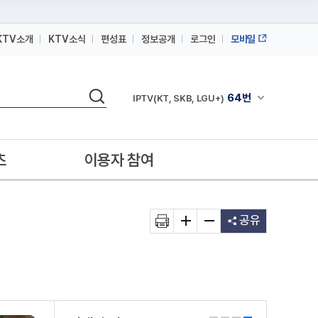
KTV소개
KTV소식
편성표
정보공개
로그인
모바일
164번
스카이라이프
검색
64번
채널안내 펼쳐
IPTV(KT, SKB, LGU+)
164번
스카이라이프
64번
IPTV(KT, SKB, LGU+)
츠
이용자 참여
164번
스카이라이프
공유