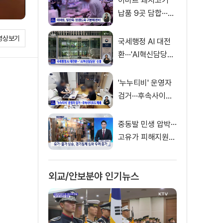
이마트 돼지고기
납품 9곳 담합···과
징금 31억 원
영상보기
국세행정 AI 대전
환···'AI혁신담당관'
신설
'누누티비' 운영자
검거···후속사이트
도 폐쇄
중동발 민생 압박···
고유가 피해지원금
'숨통' [경제&이슈]
외교/안보분야 인기뉴스