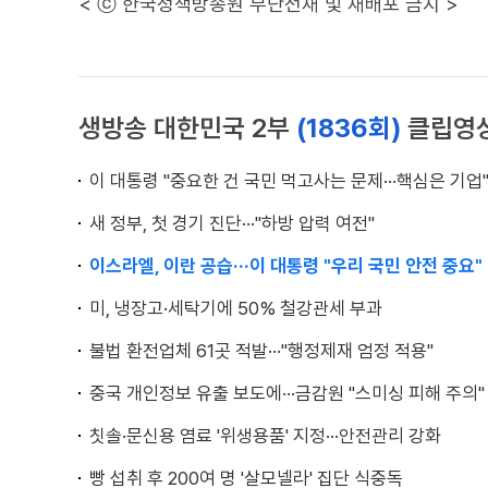
< ⓒ 한국정책방송원 무단전재 및 재배포 금지 >
생방송 대한민국 2부
(1836회)
클립영
이 대통령 "중요한 건 국민 먹고사는 문제···핵심은 기업
새 정부, 첫 경기 진단···"하방 압력 여전"
이스라엘, 이란 공습···이 대통령 "우리 국민 안전 중요"
미, 냉장고·세탁기에 50% 철강관세 부과
불법 환전업체 61곳 적발···"행정제재 엄정 적용"
중국 개인정보 유출 보도에···금감원 "스미싱 피해 주의"
칫솔·문신용 염료 '위생용품' 지정···안전관리 강화
빵 섭취 후 200여 명 '살모넬라' 집단 식중독