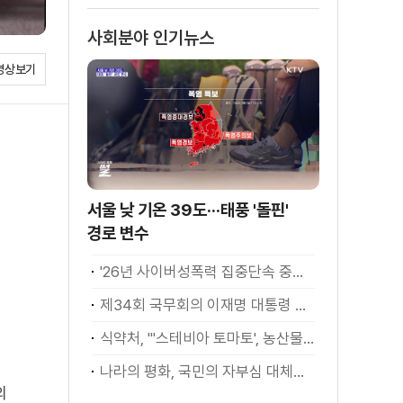
스의 맥]
사회분야 인기뉴스
영상보기
서울 낮 기온 39도···태풍 '돌핀'
경로 변수
'26년 사이버성폭력 집중단속 중간성과 발표···향후 추진계획은?
제34회 국무회의 이재명 대통령 모두발언
식약처, "'스테비아 토마토', 농산물 아닌 가공식품"
나라의 평화, 국민의 자부심 대체불가 대한민국 이재명 대통령 모두말씀
의