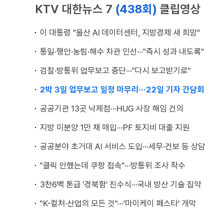
KTV 대한뉴스 7
(438회)
클립영상
이 대통령 "울산 AI 데이터센터, 지방경제 새 희망"
통일·행안·농림·해수 차관 인선···"즉시 성과 내도록"
검찰·방통위 업무보고 중단···"다시 보고받기로"
2박 3일 업무보고 일정 마무리···22일 기자 간담회
공공기관 13곳 낙제점···HUG 사장 해임 건의
지방 미분양 1만 채 매입···PF 토지비 대출 지원
공공분야 초거대 AI 서비스 도입···세무·건보 등 상담
"클릭 안했는데 쿠팡 접속"···방통위 조사 착수
3천6백 톤급 '경북함' 진수식···국내 방산 기술 집약
"K-컬처·산업의 모든 것"···'마이케이 페스타' 개막