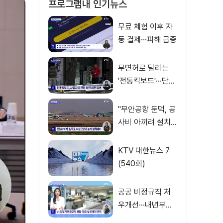
프로그램내 인기뉴스
무료 체험 이후 자
동 결제···피해 급증
무면허로 달리는
'전동킥보드'···단속
사각지대
"무안공항 둔덕, 공
사비 아끼려 설치···
활주로 경사 원인"
KTV 대한뉴스 7
(540회)
공공 비정규직 처
우개선···내년부터
'공정수당' 지급 [뉴