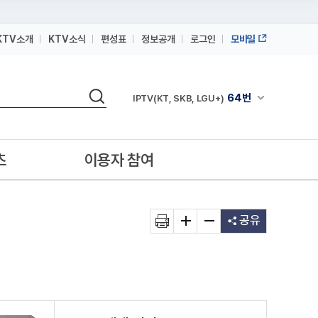
KTV소개
KTV소식
편성표
정보공개
로그인
모바일
164번
스카이라이프
검색
64번
채널안내 펼쳐
IPTV(KT, SKB, LGU+)
164번
스카이라이프
64번
IPTV(KT, SKB, LGU+)
츠
이용자 참여
164번
스카이라이프
공유