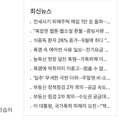
최신뉴스
전세사기 피해주택 매입 1만 호 돌파···피해 지원 속도
"복잡한 웹툰·웹소설 환불···증빙서류 요구까지"
식중독 환자 28% 증가···9월에 최다 "입추 방심 금물"
폭염 속 에어컨 사용 일상···전기요금 줄이려면?
농축산 현장 덮친 폭염···가축피해 이틀 새 28만 마리↑
폭염에 악취까지 이중고···멈출 수 없는 필수노동
'입추' 무색한 극한 더위···주말엔 비·소나기
부동산 정책점검 2차 회의···공급 속도전 본격화하나
부동산 점검 2차 회의···수도권 공급대책 논의
이 대통령, 국가폭력 피해자 오찬···"책임지고 치유"
 학습자