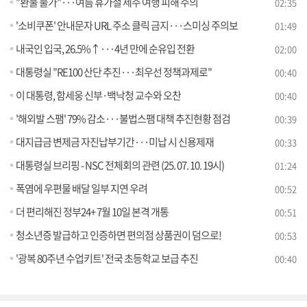
"환불 불가"···여름 휴가철 제주 여행 피해 주의
02:35
'소비쿠폰' 안내문자 URL 주소 클릭 금지···스미싱 주의보
01:49
내국인 입국, 26.5%↑···4년 만에 순유입 전환
02:00
대통령실 "RE100 산단 추진···최우선 정책과제로"
00:40
이 대통령, 함세웅 신부·백낙청 교수와 오찬
00:40
'해외발 스팸' 79% 감소···불법스팸 대책 추진현황 점검
00:39
대지급금 변제금 자진납부기간···미납 시 신용제재
00:33
대통령실 브리핑 - NSC 전체회의 관련 (25. 07. 10. 19시)
01:24
폭염에 우편물 배달 일부 지연 우려
00:52
더 편리해진 정부24+ 7월 10일 본격 개통
00:51
청소년증 발급하고 인증하면 편의점 상품권이 덤으로!
00:53
'광복 80주년 수업키트' 전국 초등학교 보급 추진
00:40