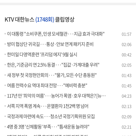
KTV 대한뉴스
(1748회)
클립영상
이 대통령 "소비쿠폰, 민생 모세혈관···지급 효과 극대화"
01:57
방미 협상단 귀국길···통상·안보 연계 패키지 준비
02:06
한미일 다영역훈련 '프리덤 에지' 9월 실시
00:42
한은, 기준금리 연 2.5% 동결···"집값·가계대출 우려"
02:05
새 정부 첫 국정현안회의···"물가, 모든 수단 총동원"
01:43
여름 전력수요 역대 최대 전망···"예비력 충분"
01:45
117년 만 '최악의 여름'···농어가 폭염·호우 대책은? [뉴스의 맥]
04:23
서쪽 지역 폭염 계속···온열환자 1천2백 명 넘어
02:13
국정과제 마련에 속도···청소년 국정기획위원 모집
02:09
4명 중 3명 '신체활동' 부족···"틈새운동 늘려야"
02:21