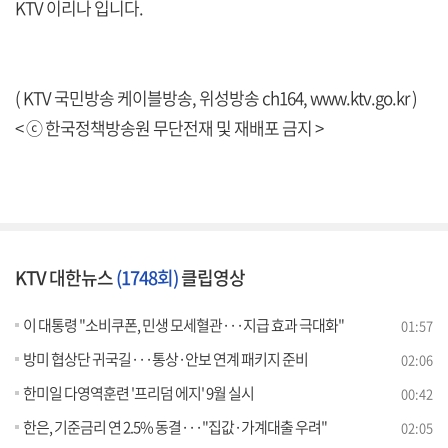
KTV 이리나 입니다.
( KTV 국민방송 케이블방송, 위성방송 ch164,
www.ktv.go.kr
)
< ⓒ 한국정책방송원 무단전재 및 재배포 금지 >
KTV 대한뉴스
(1748회)
클립영상
이 대통령 "소비쿠폰, 민생 모세혈관···지급 효과 극대화"
01:57
방미 협상단 귀국길···통상·안보 연계 패키지 준비
02:06
한미일 다영역훈련 '프리덤 에지' 9월 실시
00:42
한은, 기준금리 연 2.5% 동결···"집값·가계대출 우려"
02:05