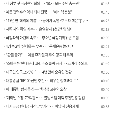
새 정부 첫 국정현안회의···"물가, 모든 수단 총동원"
01:43
여름 전력수요 역대 최대 전망···"예비력 충분"
01:45
117년 만 '최악의 여름'···농어가 폭염·호우 대책은? [뉴스의 맥]
04:23
서쪽 지역 폭염 계속···온열환자 1천2백 명 넘어
02:13
국정과제 마련에 속도···청소년 국정기획위원 모집
02:09
4명 중 3명 '신체활동' 부족···"틈새운동 늘려야"
02:21
"환불 불가"···여름 휴가철 제주 여행 피해 주의
02:35
'소비쿠폰' 안내문자 URL 주소 클릭 금지···스미싱 주의보
01:49
내국인 입국, 26.5%↑···4년 만에 순유입 전환
02:00
대통령실 "RE100 산단 추진···최우선 정책과제로"
00:40
이 대통령, 함세웅 신부·백낙청 교수와 오찬
00:40
'해외발 스팸' 79% 감소···불법스팸 대책 추진현황 점검
00:39
대지급금 변제금 자진납부기간···미납 시 신용제재
00:33