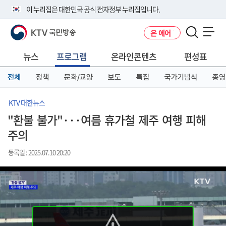
본
메
전
이 누리집은 대한민국 공식 전자정부 누리집입니다.
문
뉴
체
바
바
메
KTV 국민방송
온 에어
로
로
뉴
공식 누리집 주소 확인하기
메뉴 열기
가
가
바
go.kr 주소를 사용하는 누리집은 대한민국 정부기관이 관리하는 누리집입
기
기
로
뉴스
프로그램
온라인콘텐츠
편성표
니다.
가
이밖에 or.kr 또는 .kr등 다른 도메인 주소를 사용하고 있다면 아래 URL에
기
전체
정책
문화/교양
보도
특집
국가기념식
종영
서 도메인 주소를 확인해 보세요
운영중인 공식 누리집보기
KTV 대한뉴스
"환불 불가"···여름 휴가철 제주 여행 피해
주의
등록일 : 2025.07.10 20:20